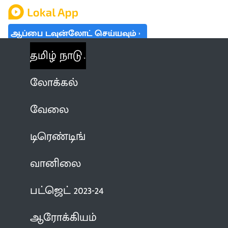
ஆப்பை டவுன்லோட் செய்யவும்
தமிழ் நாடு
லோக்கல்
வேலை
டிரெண்டிங்
வானிலை
பட்ஜெட் 2023-24
ஆரோக்கியம்