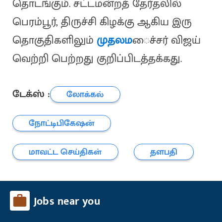
தொடங்கும். சட்டமன்றத் தேர்தலில்
பெரம்பூர், திருச்சி கிழக்கு ஆகிய இரு
தொகுதிகளிலும்
முதலம
ைச்சர் விஜய்
வெற்றி பெற்றது குறிப்பிடத்தக்கது.
டேக்ஸ் :
லோக்கல்
நோட்டிபிகேஷன்
மாவட்ட செய்திகள்
தளபதி
Jobs near you