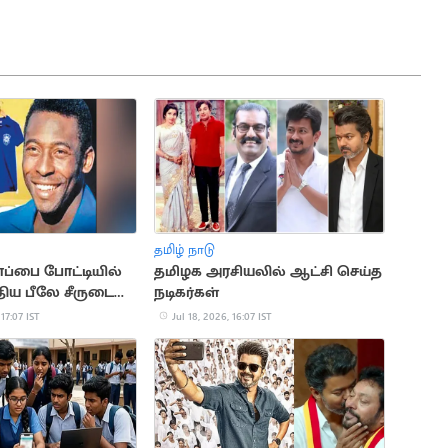
தமிழ் நாடு
ப்பை போட்டியில்
தமிழக அரசியலில் ஆட்சி செய்த
திய பீலே சீருடை
நடிகர்கள்
க்கு ஏலம்
 17:07 IST
Jul 18, 2026, 16:07 IST