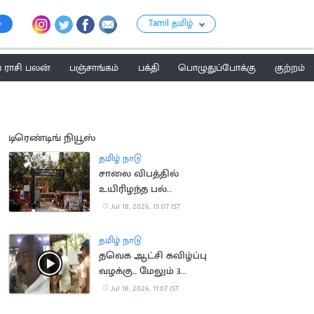
Tamil தமிழ்
ராசி பலன்
பஞ்சாங்கம்
பக்தி
பொழுதுப்போக்கு
குற்றம்
டிரெண்டிங் நியூஸ்
தமிழ் நாடு
சாலை விபத்தில்
உயிரிழந்த பல்
மருத்துவரின்
Jul 18, 2026, 15:07 IST
குடும்பத்திற்கு ரூ.1.4
கோடி இழப்பீடு
தமிழ் நாடு
தவெக ஆட்சி கவிழ்ப்பு
வழக்கு... மேலும் 3
பேரிடம் போலீசார் தீவிர
Jul 18, 2026, 11:07 IST
விசாரணை