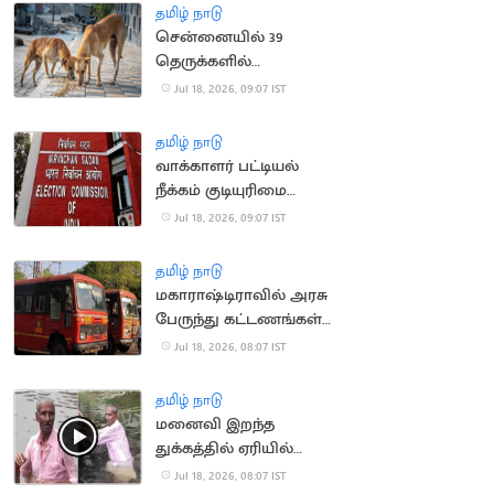
தமிழ் நாடு
சென்னையில் 39
தெருக்களில்
தெருநாய்களுக்கு
Jul 18, 2026, 09:07 IST
உணவளிக்க ஏற்பாடு
தமிழ் நாடு
வாக்காளர் பட்டியல்
நீக்கம் குடியுரிமை
இழப்பாகாது: உச்ச
Jul 18, 2026, 09:07 IST
நீதிமன்றம்
தமிழ் நாடு
மகாராஷ்டிராவில் அரசு
பேருந்து கட்டணங்கள்
உயர்வு
Jul 18, 2026, 08:07 IST
தமிழ் நாடு
மனைவி இறந்த
துக்கத்தில் ஏரியில்
குதித்து தற்கொலை
Jul 18, 2026, 08:07 IST