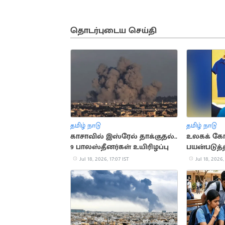
தொடர்புடைய செய்தி
தமிழ் நாடு
தமிழ் நாடு
காசாவில் இஸ்ரேல் தாக்குதல்..
உலகக் கோ
9 பாலஸ்தீனர்கள் உயிரிழப்பு
பயன்படுத்
ரூ.47 கோடி
Jul 18, 2026, 17:07 IST
Jul 18, 2026,