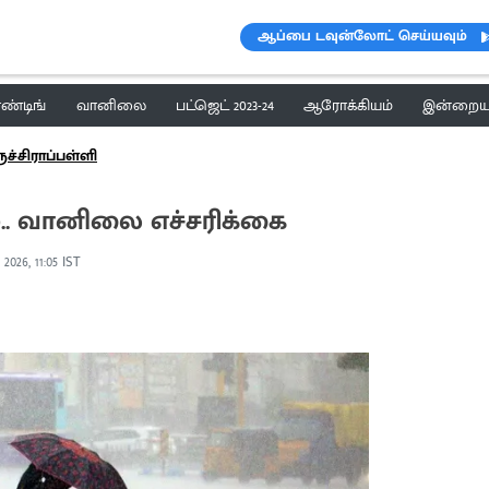
ஆப்பை டவுன்லோட் செய்யவும்
ெண்டிங்
வானிலை
பட்ஜெட் 2023-24
ஆரோக்கியம்
இன்றைய 
ுச்சிராப்பள்ளி
ை.. வானிலை எச்சரிக்கை
2026, 11:05 IST