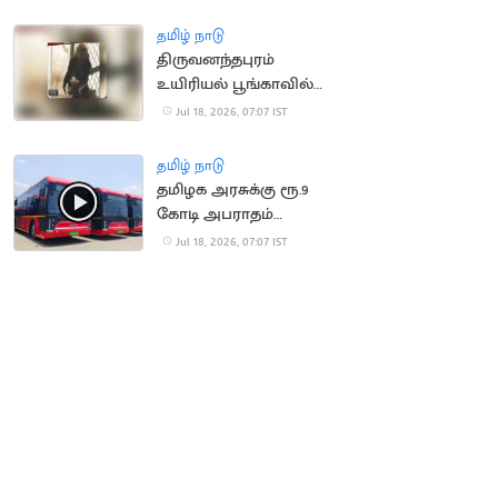
செய்ய முயன்ற நபர்
மீட்பு
தமிழ் நாடு
திருவனந்தபுரம்
உயிரியல் பூங்காவில்
நீலகிரி கருங்குரங்கு
Jul 18, 2026, 07:07 IST
குட்டி பிறப்பு!
தமிழ் நாடு
தமிழக அரசுக்கு ரூ.9
கோடி அபராதம்
செலுத்திய OHM
Jul 18, 2026, 07:07 IST
நிறுவனம்