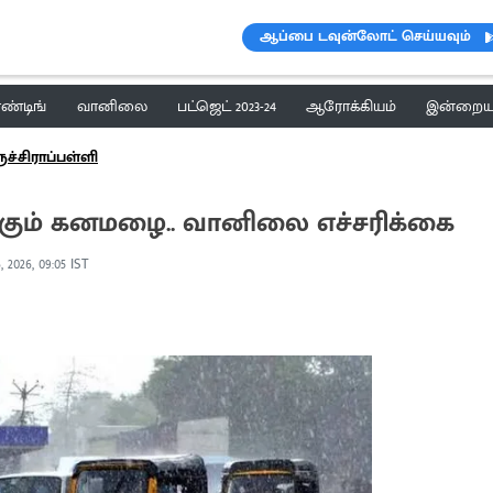
ஆப்பை டவுன்லோட் செய்யவும்
ெண்டிங்
வானிலை
பட்ஜெட் 2023-24
ஆரோக்கியம்
இன்றைய 
ுச்சிராப்பள்ளி
போகும் கனமழை.. வானிலை எச்சரிக்கை
 2026, 09:05 IST