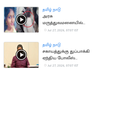
தமிழ் நாடு
அரசு
மருத்துவமனையில்
சடலங்களை மாற்றி
Jul 27, 2026, 07:07 IST
கொடுத்ததால்
உறவினர்கள் அதிர்ச்சி
தமிழ் நாடு
சகாயத்துக்கு துப்பாக்கி
ஏந்திய போலீஸ்
பாதுகாப்பு
Jul 27, 2026, 07:07 IST