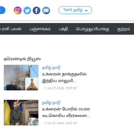
Tamil தமிழ்
ராசி பலன்
பஞ்சாங்கம்
பக்தி
பொழுதுப்போக்கு
குற்றம்
டிரெண்டிங் நியூஸ்
தமிழ் நாடு
உக்ரைன் தாக்குதலில்
இந்திய மாலுமி
உயிரிழப்பு: உக்ரைன்
Jul 27, 2026, 17:07 IST
தூதருக்கு சம்மன்
தமிழ் நாடு
உக்ரைன் போரில் 30,000
வடகொரிய வீரர்களை
களமிறக்க ரஷ்யா திட்டம்
Jul 27, 2026, 13:07 IST