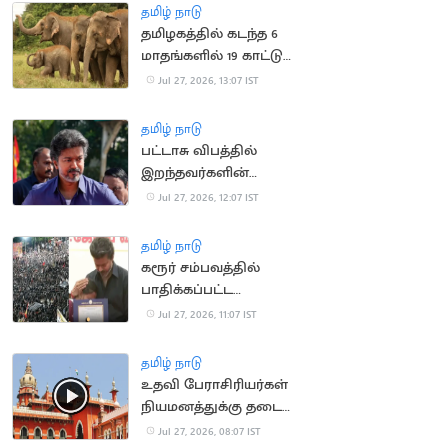
தமிழ் நாடு
தமிழகத்தில் கடந்த 6
மாதங்களில் 19 காட்டு
யானைகள் உயிரிழந்த
Jul 27, 2026, 13:07 IST
சோகம்
தமிழ் நாடு
பட்டாசு விபத்தில்
இறந்தவர்களின்
குடும்பங்களுக்கு ரூ.4
Jul 27, 2026, 12:07 IST
லட்சம்.. முதல்வர்
அறிவிப்பு
தமிழ் நாடு
கரூர் சம்பவத்தில்
பாதிக்கப்பட்ட
குடும்பங்களுக்கான
Jul 27, 2026, 11:07 IST
அரசு வேலை உத்தரவு
ரத்து
தமிழ் நாடு
உதவி பேராசிரியர்கள்
நியமனத்துக்கு தடை
கோரிய மனு வாபஸ்
Jul 27, 2026, 08:07 IST