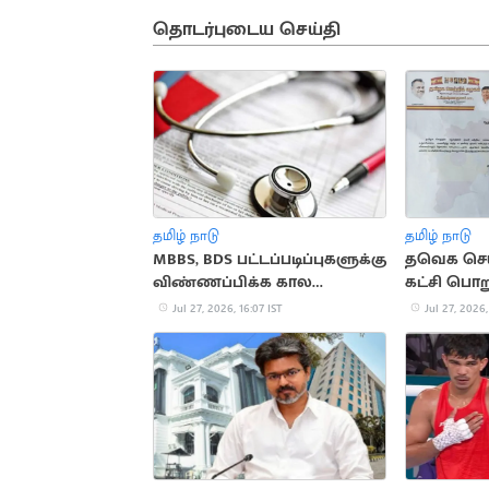
தொடர்புடைய செய்தி
தமிழ் நாடு
தமிழ் நாடு
MBBS, BDS பட்டப்படிப்புகளுக்கு
தவெக செயற
விண்ணப்பிக்க கால
கட்சி பொறு
அவகாசம் நீட்டிப்பு
நீக்கம்
Jul 27, 2026, 16:07 IST
Jul 27, 2026,