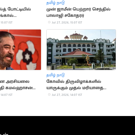
தமிழ் நாடு
த் போட்டியில்
முன் ஜாமீன் பெற்றார் செந்தில்
ங்கால்
பாலாஜி சகோதரர்
கு முன்னேற்றம்
 15:07 IST
Jul 27, 2026, 15:07 IST
தமிழ் நாடு
ான அரசியலை
கோவில் திருவிழாக்களில்
்தி கமல்ஹாசன்
யாருக்கும் முதல் மரியாதை
 மநீம
கிடையாது
 14:07 IST
Jul 27, 2026, 14:07 IST