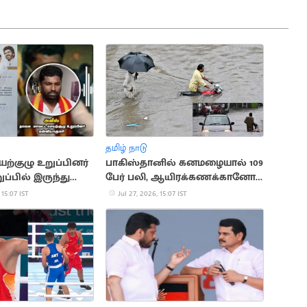
தமிழ் நாடு
்குழு உறுப்பினர்
பாகிஸ்தானில் கனமழையால் 109
ப்பில் இருந்து
பேர் பலி, ஆயிரக்கணக்கானோர்
பாதிப்பு
 15:07 IST
Jul 27, 2026, 15:07 IST