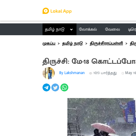
தமிழ் நாடு
லோக்கல்
வேலை
டிர
முகப்பு
தமிழ் நாடு
திருச்சிராப்பள்ளி
திர
திருச்சி: மே-18 கொட்டப்
By Lakshmanan
1073
பார்த்தது
May 16,