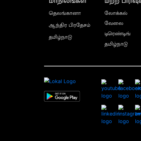
மாநிலங்கள்
மற்ற பிரிவு
தெலங்கானா
லோக்கல்
வேலை
ஆந்திர பிரதேசம்
டிரெண்டிங்
தமிழ்நாடு
தமிழ்நாடு