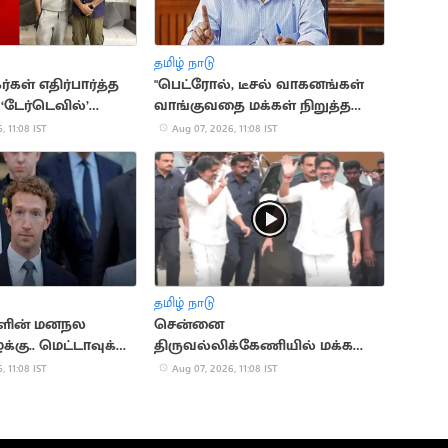
தமிழ் நாடு
்கள் எதிர்பார்த்த
"பெட்ரோல், டீசல் வாகனங்கள்
 ‘டேர்டெவில்’
வாங்குவதை மக்கள் நிறுத்த
ு இம்மாதம்
வேண்டும்".. கெஜ்ரிவால்
, 11:08 IST
Aug 07, 2026, 11:08 IST
தமிழ் நாடு
ளின் மனநல
சென்னை
க்கு.. மெட்டாவுக்கு
திருவல்லிக்கேணியில் மக்களை
ல்லியன் அபராதம்
சந்தித்த முதல்வர் விஜய்!
, 11:08 IST
Aug 07, 2026, 11:08 IST