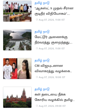
செல்ல தடை
தமிழ் நாடு
“ஆகஸ்ட் 9 முதல் சீரான
குடிநீர் விநியோகம்"..
தூத்துக்குடி மேயர் உறுதி
Aug 07, 2026, 11:08 IST
தமிழ் நாடு
மேட்டூர் அணைக்கு
நீர்வரத்து குறைந்தது..
13,674 கன அடியாக சரிவு
Aug 07, 2026, 11:08 IST
தமிழ் நாடு
CM விஜயுடனான
விவாகரத்து வழக்கை
வாபஸ் வாங்கினார்
Aug 07, 2026, 10:08 IST
சங்கீதா
தமிழ் நாடு
கள் தடையை நீக்க
கோரிய வழக்கில் தமிழக
அரசு பதிலளிக்க
Aug 07, 2026, 09:08 IST