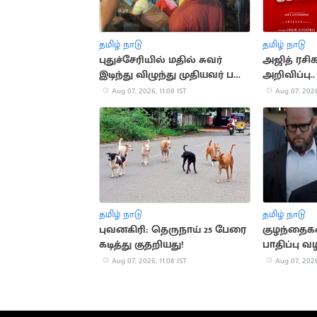
தமிழ் நாடு
தமிழ் நாடு
புதுச்சேரியில் மதில் சுவர்
அஜித் ரசிகர
இடிந்து விழுந்து முதியவர் பலி..
அறிவிப்பு..
2 பேர் படுகாயம்
படப்பிடிப்ப
Aug 07, 2026, 11:08 IST
Aug 07, 2026
தொடக்கம்
தமிழ் நாடு
தமிழ் நாடு
புவனகிரி: தெருநாய் 25 பேரை
குழந்தைக
கடித்து குதறியது!
பாதிப்பு வழ
ரூ.567 மி
Aug 07, 2026, 11:08 IST
Aug 07, 2026