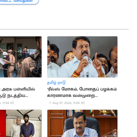
மாவட்ட செய்திகள்
தமிழ் நாடு
 அரசு பள்ளியில்
‘ரீல்ஸ் மோகம், போதைப் பழக்கம்
சூடு நடத்திய
காரணமாக வன்முறை
6 பேர் பலி
அதிகரிப்பு’.. நயினார்
, 11:08 IST
Aug 07, 2026, 11:08 IST
குற்றச்சாட்டு