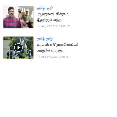
நீதிமன்றம் உத்தரவு
தமிழ் நாடு
'ஆளுங்கட்சிக்கும்,
இதற்கும் எந்த
சம்பந்தமும் இல்லை' -
Aug 07, 2026, 09:08 IST
பி.ஆர்.சுந்தர்
தமிழ் நாடு
டிரம்பின் ஹெலிகாப்டர்
அருகே பறந்த
பயணிகள் விமானம்
Aug 07, 2026, 03:08 IST