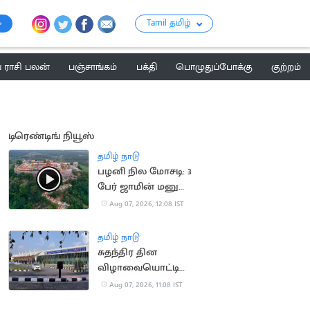
Tamil தமிழ்
ராசி பலன்
பஞ்சாங்கம்
பக்தி
பொழுதுப்போக்கு
குற்றம்
டிரெண்டிங் நியூஸ்
தமிழ் நாடு
பழனி நில மோசடி: 3
பேர் ஜாமின் மனு
தள்ளுபடி
Aug 07, 2026, 12:08 IST
தமிழ் நாடு
சுதந்திர தின
விழாவையொட்டி
விமான நிலையத்துக்கு
Aug 07, 2026, 11:08 IST
பார்வையாளர்கள்