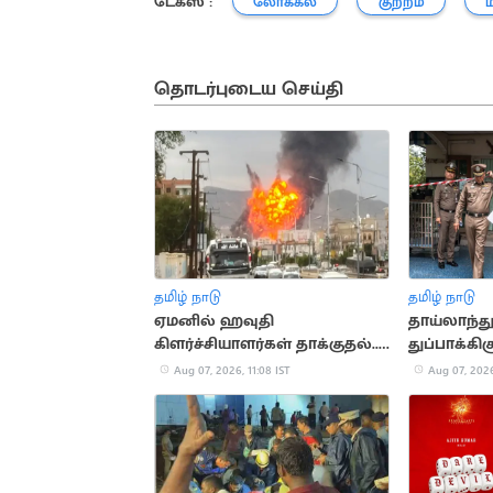
டேக்ஸ் :
லோக்கல்
குற்றம்
தொடர்புடைய செய்தி
தமிழ் நாடு
தமிழ் நாடு
ஏமனில் ஹவுதி
தாய்லாந்து
கிளர்ச்சியாளர்கள் தாக்குதல்..
துப்பாக்கி
பாதுகாப்புப்படையினர் 30 பேர்
மாணவன்.. 
Aug 07, 2026, 11:08 IST
Aug 07, 2026
பலி