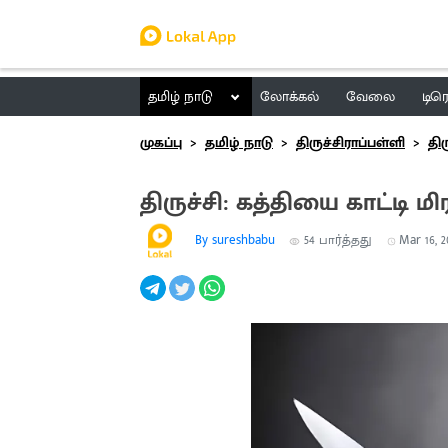
தமிழ் நாடு
லோக்கல்
வேலை
டிர
முகப்பு
தமிழ் நாடு
திருச்சிராப்பள்ளி
திர
திருச்சி: கத்தியை காட்டி ம
By sureshbabu
54
பார்த்தது
Mar 16, 2