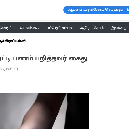
ஆப்பை டவுன்லோட் செய்யவும்
ெண்டிங்
வானிலை
பட்ஜெட் 2023-24
ஆரோக்கியம்
இன்றைய 
ுச்சிராப்பள்ளி
ிரட்டி பணம் பறித்தவர் கைது
025, 10:03 IST