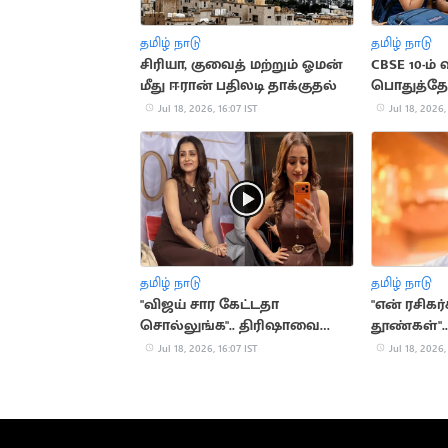
தமிழ் நாடு
தமிழ் நாடு
சிரியா, குவைத் மற்றும் ஓமன்
CBSE 10-ம் 
மீது ஈரான் பதிலடி தாக்குதல்
பொதுத்தேர்
வெளியான
Jul 18, 2026, 16:07 IST
Jul 18, 2026,
தமிழ் நாடு
தமிழ் நாடு
"விஜய் சார கேட்டதா
"என் ரசிக
சொல்லுங்க".. திரிஷாவை
தூண்கள்"..
நோக்கி குரல் எழுப்பிய
தனுஷ் நெகி
Jul 18, 2026, 16:07 IST
Jul 18, 2026,
ரசிகர்கள்