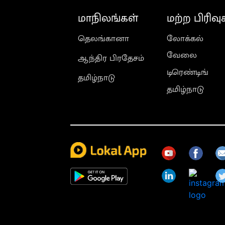
மாநிலங்கள்
மற்ற பிரிவு
தெலங்கானா
லோக்கல்
வேலை
ஆந்திர பிரதேசம்
டிரெண்டிங்
தமிழ்நாடு
தமிழ்நாடு