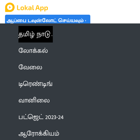
ஆப்பை டவுன்லோட் செய்யவும்
தமிழ் நாடு
லோக்கல்
வேலை
டிரெண்டிங்
வானிலை
பட்ஜெட் 2023-24
ஆரோக்கியம்