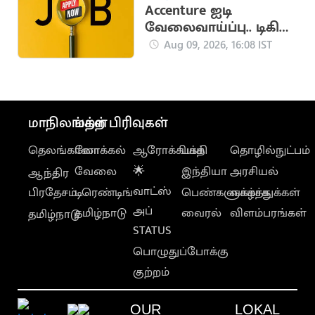
Accenture ஐடி
வேலைவாய்ப்பு.. டிகிரி
இருந்தாலே போது
Aug 09, 2026, 16:08 IST
மாநிலங்கள்
மற்ற பிரிவுகள்
தெலங்கானா
லோக்கல்
ஆரோக்கியம்
பக்தி
தொழில்நுட்பம்
வேலை
🌟
இந்தியா
அரசியல்
ஆந்திர
வாட்ஸ்
பிரதேசம்
டிரெண்டிங்
பெண்களுக்காக
வாழ்த்துக்கள்
அப்
தமிழ்நாடு
வைரல்
விளம்பரங்கள்
தமிழ்நாடு
STATUS
பொழுதுப்போக்கு
குற்றம்
OUR
LOKAL