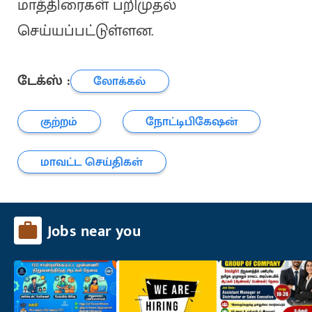
மாத்திரைகள் பறிமுதல்
செய்யப்பட்டுள்ளன.
டேக்ஸ் :
லோக்கல்
குற்றம்
நோட்டிபிகேஷன்
மாவட்ட செய்திகள்
Jobs near you