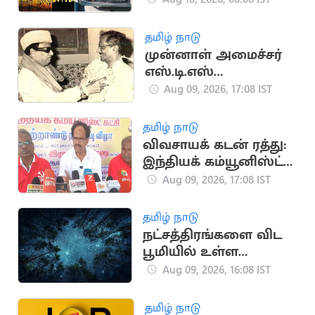
தமிழ் நாடு
முன்னாள் அமைச்சர்
எஸ்.டி.எஸ்
உருவாக்கிய 'நமது
Aug 09, 2026, 17:08 IST
கழகம்': ஓர் வரலாறு!
தமிழ் நாடு
விவசாயக் கடன் ரத்து:
இந்தியக் கம்யூனிஸ்ட்
கட்சியின்
Aug 09, 2026, 17:08 IST
வலியுறுத்தல்
தமிழ் நாடு
நட்சத்திரங்களை விட
பூமியில் உள்ள
மரங்களின்
Aug 09, 2026, 16:08 IST
எண்ணிக்கை அதிகம்
தமிழ் நாடு