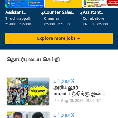
Assistant
Counter Sales
Assistant
Manager
Executive (Retail
Manager
Tiruchirappalli
Chennai
Coimbatore
Sales)
₹15000 - ₹25000
₹15000 - ₹25000
₹12000 - ₹15000
Explore more jobs
தொடர்புடைய செய்தி
தமிழ் நாடு
அரியலூர்
மாவட்டத்திற்கு இன்று
உள்ளூர் விடுமுறை
Aug 10, 2026, 01:08 IST
அறிவிப்பு
தமிழ் நாடு