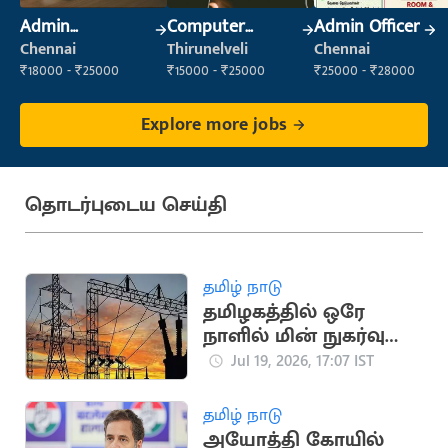
Admin
Computer
Admin Officer
Supervisor
Operator
Chennai
Thirunelveli
Chennai
₹18000 - ₹25000
₹15000 - ₹25000
₹25000 - ₹28000
Explore more jobs
தொடர்புடைய செய்தி
தமிழ் நாடு
தமிழகத்தில் ஒரே
நாளில் மின் நுகர்வு
475.45 மில்லியன்
Jul 19, 2026, 17:07 IST
யூனிட்டாகப் பதிவு
தமிழ் நாடு
அயோத்தி கோயில்