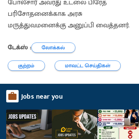
போலீசார் அவரது உடலை பிரேத
பரிசோதனைக்காக அரசு
மருத்துவமனைக்கு அனுப்பி வைத்தனர்.
டேக்ஸ் :
லோக்கல்
குற்றம்
மாவட்ட செய்திகள்
Jobs near you