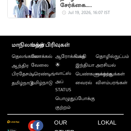
சேர்க்கை..
எதிர்பார்க்கப்படும் கட்-
Jul 19, 2026, 16:07 IST
ஆஃப் வெளியீடு
மாநிலங்கள்
மற்ற பிரிவுகள்
தெலங்கானா
லோக்கல்
ஆரோக்கியம்
பக்தி
தொழில்நுட்பம்
வேலை
🌟
இந்தியா
அரசியல்
ஆந்திர
வாட்ஸ்
பிரதேசம்
டிரெண்டிங்
பெண்களுக்காக
வாழ்த்துக்கள்
அப்
தமிழ்நாடு
வைரல்
விளம்பரங்கள்
தமிழ்நாடு
STATUS
பொழுதுப்போக்கு
குற்றம்
OUR
LOKAL