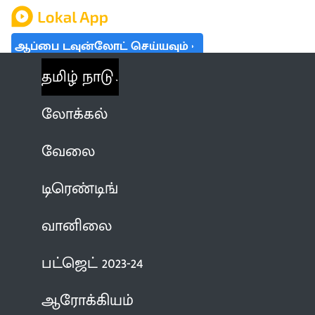
ஆப்பை டவுன்லோட் செய்யவும்
தமிழ் நாடு
லோக்கல்
வேலை
டிரெண்டிங்
வானிலை
பட்ஜெட் 2023-24
ஆரோக்கியம்