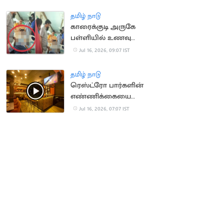
அனுசரிப்பு
தமிழ் நாடு
காரைக்குடி அருகே
பள்ளியில் உணவு
சாப்பிட்ட மாணவிகள்
Jul 16, 2026, 09:07 IST
திடீரென மயக்கம்
தமிழ் நாடு
ரெஸ்ட்ரோ பார்களின்
எண்ணிக்கையை
அதிகரிக்க TN அரசு
Jul 16, 2026, 07:07 IST
திட்டம்?