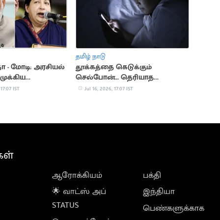
தமிழ் நாடு
 - மோடி: அரசியல்
தூக்கத்தை கெடுக்கும்
முக்கிய
செல்போன்... தெரியாத
ள்
ஆபத்துகள்
 17:07 IST
Jul 16, 2026, 17:07 IST
கள்
ஆரோக்கியம்
பக்தி
🌟 வாட்ஸ் அப்
இந்தியா
STATUS
பெண்களுக்காக