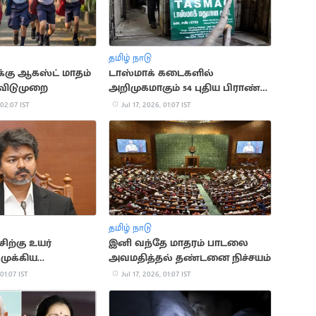
தமிழ் நாடு
்கு ஆகஸ்ட் மாதம்
டாஸ்மாக் கடைகளில்
 விடுமுறை
அறிமுகமாகும் 54 புதிய பிராண்ட்
மது வகைகள்
 02:07 IST
Jul 17, 2026, 01:07 IST
தமிழ் நாடு
ிற்கு உயர்
இனி வந்தே மாதரம் பாடலை
 முக்கிய
அவமதித்தல் தண்டனை நிச்சயம்
தல்
 01:07 IST
Jul 17, 2026, 01:07 IST