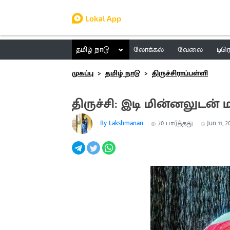
தமிழ் நாடு
லோக்கல்
வேலை
டிர
முகப்பு
தமிழ் நாடு
திருச்சிராப்பள்ளி
திருச்சி: இடி மின்னலுடன
By Lakshmanan
70
பார்த்தது
Jun 11, 2