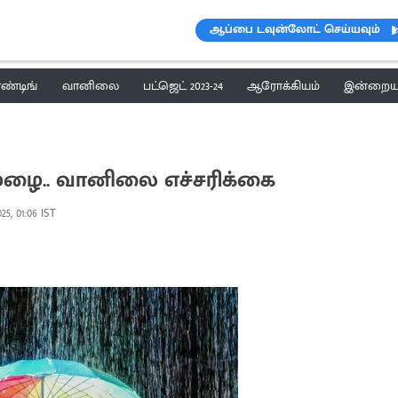
ஆப்பை டவுன்லோட் செய்யவும்
ெண்டிங்
வானிலை
பட்ஜெட் 2023-24
ஆரோக்கியம்
இன்றைய 
் மழை.. வானிலை எச்சரிக்கை
025, 01:06 IST