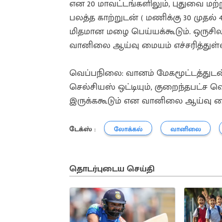
என 20 மாவட்டங்களிலும், புதுவை மற்ற
பலத்த காற்றுடன் ( மணிக்கு 30 முதல் 
மிதமான மழை பெய்யக்கூடும். ஒருசி
வானிலை ஆய்வு மையம் எச்சரித்துள்
வெப்பநிலை: வானம் மேகமூட்டத்துடன் 
செல்சியஸ் ஒட்டியும், குறைந்தபட்ச வெ
இருக்ககூடும் என வானிலை ஆய்வு மை
டேக்ஸ் :
லோக்கல்
வானிலை
தொடர்புடைய செய்தி