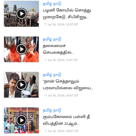
தமிழ் நாடு
பழனி கோயில் சொத்து
முறைகேடு.. சிபிசிஐடி
விசாரணை
Jul 16, 2026, 12:07 IST
தமிழ் நாடு
தலைமைச்
செயலகத்தில்
தீக்குளிக்க முயன்ற
Jul 16, 2026, 11:07 IST
பெண்
தமிழ் நாடு
"நான் செத்தாலும்
பரவாயில்லை விஜயை
பாக்கணும்".. பெண்
Jul 16, 2026, 10:07 IST
போராட்டம்
தமிழ் நாடு
கும்பகோணம் பள்ளி தீ
விபத்தின் 22ஆம்
ஆண்டு நினைவு தினம்
Jul 16, 2026, 09:07 IST