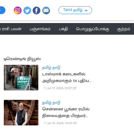
Tamil தமிழ்
ராசி பலன்
பஞ்சாங்கம்
பக்தி
பொழுதுப்போக்கு
குற்றம்
டிரெண்டிங் நியூஸ்
தமிழ் நாடு
டாஸ்மாக் கடைகளில்
அறிமுகமாகும் 54 புதிய
பிராண்ட் மது வகைகள்
Jul 17, 2026, 01:07 IST
தமிழ் நாடு
சென்னை பூங்கா ரயில்
நிலையத்தை பிரதமர்
மோடி நாளை திறந்து
Jul 16, 2026, 15:07 IST
வைக்கிறார்