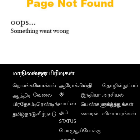
மாநிலங்கள்
மற்ற பிரிவுகள்
தெலங்கானா
லோக்கல்
ஆரோக்கியம்
பக்தி
தொழில்நுட்பம்
வேலை
🌟
இந்தியா
அரசியல்
ஆந்திர
வாட்ஸ்
பிரதேசம்
டிரெண்டிங்
பெண்களுக்காக
வாழ்த்துக்கள்
அப்
தமிழ்நாடு
வைரல்
விளம்பரங்கள்
தமிழ்நாடு
STATUS
பொழுதுப்போக்கு
குற்றம்