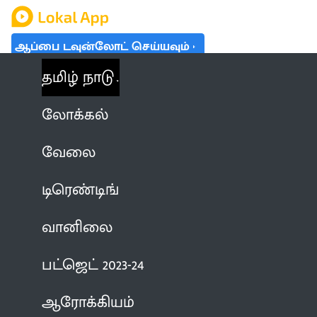
ஆப்பை டவுன்லோட் செய்யவும்
தமிழ் நாடு
லோக்கல்
வேலை
டிரெண்டிங்
வானிலை
பட்ஜெட் 2023-24
ஆரோக்கியம்