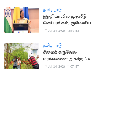
தமிழ் நாடு
இந்தியாவில் முதலீடு
செய்யுங்கள்; ருமேனிய
நிறுவனங்களுக்கு
Jul 24, 2026, 13:07 IST
குடியரசு தலைவர்
அழைப்பு
தமிழ் நாடு
சீமைக் கருவேல
மரங்கணை அகற்ற "24
மணி நேரத்தில்
Jul 24, 2026, 11:07 IST
அனுமதி"