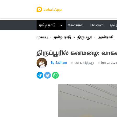
தமிழ் நாடு
லோக்கல்
வேலை
டிர
முகப்பு
தமிழ் நாடு
திருப்பூர்
அவிநாசி
திருப்பூரில் கனமழை: வாகன
By Sadham
1221
பார்த்தது
Jun 02, 2026