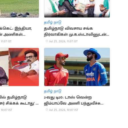
தமிழ் நாடு
்கெட்: இந்தியா,
தமிழ்நாடு விவசாய சங்க
ன் அணிகள்
நிர்வாகிகள் மு.க.ஸ்டாலினுடன்
ாலிறுதிக்கு தகுதி
சந்திப்பு
 11:07 IST
Jul 25, 2026, 11:07 IST
தமிழ் நாடு
ல் தமிழ்நாடு
2-வது டி20: டாஸ் வென்ற
் சிக்கக் கூடாது' -
ஜிம்பாப்வே அணி பந்துவீச்சு
ின் எச்சரிக்கை
தேர்வு
 10:07 IST
Jul 25, 2026, 10:07 IST