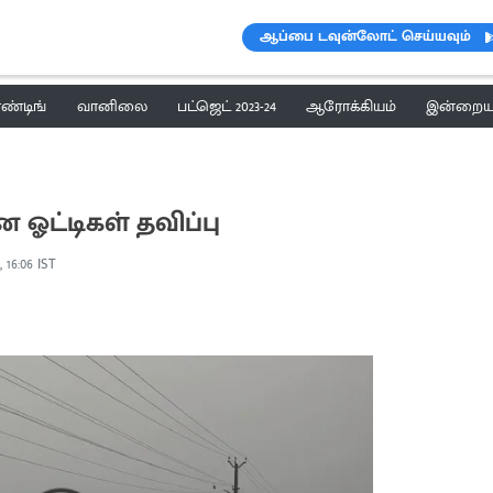
ஆப்பை டவுன்லோட் செய்யவும்
ெண்டிங்
வானிலை
பட்ஜெட் 2023-24
ஆரோக்கியம்
இன்றைய 
 ஓட்டிகள் தவிப்பு
, 16:06 IST