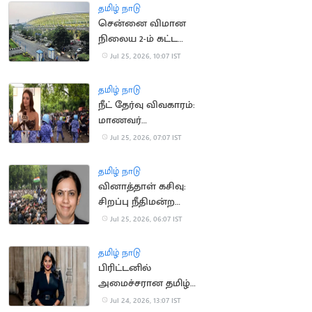
தமிழ் நாடு
சென்னை விமான
நிலைய 2-ம் கட்ட
விரிவாக்க பணிகள்
Jul 25, 2026, 10:07 IST
தீவிரம்
தமிழ் நாடு
நீட் தேர்வு விவகாரம்:
மாணவர்
போராட்டத்திற்கு 'மிஸ்
Jul 25, 2026, 07:07 IST
யுனிவர்ஸ் இந்தியா'
ஆதரவு
தமிழ் நாடு
வினாத்தாள் கசிவு:
சிறப்பு நீதிமன்ற
நீதிபதியாக அனு
Jul 25, 2026, 06:07 IST
குரோவர் பொறுப்பேற்பு
தமிழ் நாடு
பிரிட்டனில்
அமைச்சரான தமிழ்
வம்சாவளி பெண்
Jul 24, 2026, 13:07 IST