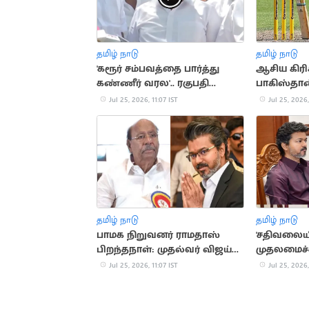
தமிழ் நாடு
தமிழ் நாடு
'கரூர் சம்பவத்தை பார்த்து
ஆசிய கிரிக
கண்ணீர் வரல'.. ரகுபதி
பாகிஸ்தா
விமர்சனம்
நேரடியாக க
Jul 25, 2026, 11:07 IST
Jul 25, 2026,
தமிழ் நாடு
தமிழ் நாடு
பாமக நிறுவனர் ராமதாஸ்
'சதிவலையி
பிறந்தநாள்: முதல்வர் விஜய்
முதலமைச்சர
வாழ்த்து
மு.க.ஸ்டால
Jul 25, 2026, 11:07 IST
Jul 25, 2026,