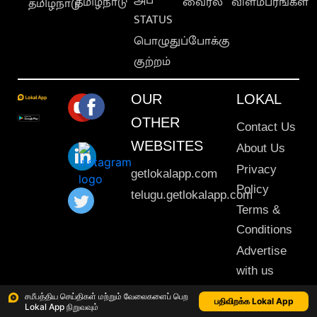
தமிழ்நாடு
வைரல்
விளம்பரங்கள்
தமிழ்நாடு
STATUS
பொழுதுப்போக்கு
குற்றம்
OUR
LOKAL
OTHER
Contact Us
WEBSITES
About Us
Privacy
getlokalapp.com
Policy
telugu.getlokalapp.com
Terms &
Conditions
Advertise
with us
Sitemap
சமீபத்திய செய்திகள் மற்றும் வேலைகளைப் பெற
பதிவிறக்க Lokal App
Lokal App நிறுவவும்
This material may not be published, transmitted, rewritten or redistributed. © 2020 Lokal App. All rights reserved.