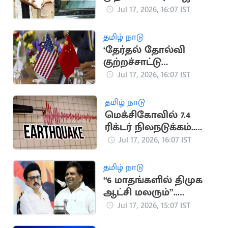
டெல்லி பயணம்
Jul 17, 2026, 16:07 IST
செய்வதாக தகவல்
தமிழ் நாடு
‘தேர்தல் தோல்வி
குற்றச்சாட்டு
ஆதாரமற்றது’..
Jul 17, 2026, 16:07 IST
டிரம்புக்கு சீனா பதிலடி
தமிழ் நாடு
மெக்சிகோவில் 7.4
ரிக்டர் நிலநடுக்கம்..
சுனாமி
Jul 17, 2026, 16:07 IST
எச்சரிக்கையால் மக்கள்
பீதி
தமிழ் நாடு
“6 மாதங்களில் திமுக
ஆட்சி மலரும்”..
அனிதா
Jul 17, 2026, 15:07 IST
ராதாகிருஷ்ணன்