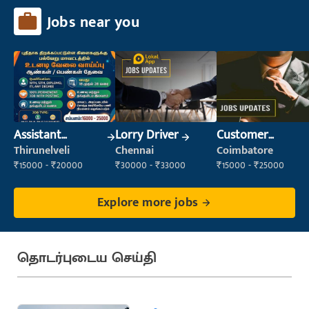
Jobs near you
Assistant
Lorry Driver
Customer
Manager
Service Executive
Thirunelveli
Chennai
Coimbatore
(Customer
₹15000 - ₹20000
₹30000 - ₹33000
₹15000 - ₹25000
Service)
Explore more jobs
தொடர்புடைய செய்தி