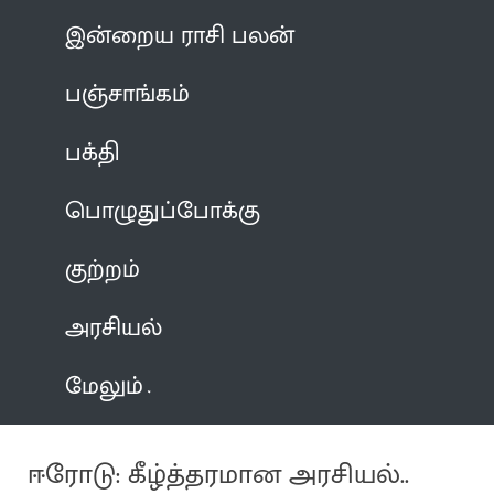
இன்றைய ராசி பலன்
பஞ்சாங்கம்
பக்தி
பொழுதுப்போக்கு
குற்றம்
அரசியல்
மேலும்
ஈரோடு: கீழ்த்தரமான அரசியல்..