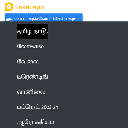
ஆப்பை டவுன்லோட் செய்யவும்
தமிழ் நாடு
லோக்கல்
வேலை
டிரெண்டிங்
வானிலை
பட்ஜெட் 2023-24
ஆரோக்கியம்