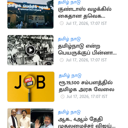
தமிழ் நாடு
குண்டாஸ் வழக்கில்
கைதான தவெக
உறுப்பினர்
Jul 17, 2026, 17:07 IST
கட்சியிலிருந்து நீக்கம்
தமிழ் நாடு
தமிழ்நாடு என்ற
பெயருக்குப் பின்னால்
இருக்கும் அரசியல்
Jul 17, 2026, 17:07 IST
வரலாறு
தமிழ் நாடு
ரூ.19,500 சம்பளத்தில்
தமிழக அரசு வேலை
Jul 17, 2026, 17:07 IST
தமிழ் நாடு
ஆக., 4ஆம் தேதி
முதலமைச்சர் விஜய்