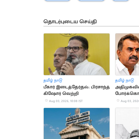
தொடர்புடைய செய்தி
தமிழ் நாடு
தமிழ் நாடு
பீகார் இடைத்தேர்தல்: பிரசாந்த்
அதிமுகவில
கிஷோர் வெற்றி
போர்க்கொட
எம்.பி.வே
Aug 03, 2026, 10:08 IST
Aug 03, 2026