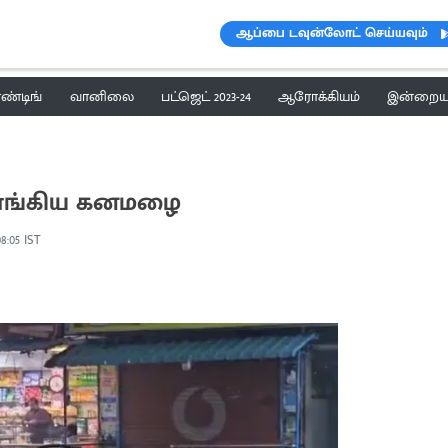
ஆப்பை டவுன்லோட் செய்யவும்
ெண்டிங்
வானிலை
பட்ஜெட் 2023-24
ஆரோக்கியம்
இன்றைய 
 வாங்கிய கனமழை
08:05 IST