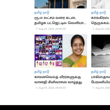
தமிழ் நாடு
தமிழ் நாடு
ரூ.20 லட்சம் வரை கடன்..
காங்கிரஸ் 
தமிழக பட்ஜெட்டில் வெளியாக
நெருக்கம்.
வாய்ப்பு
கணேசனின
Aug 03, 2026, 09:08 IST
Aug 03, 2026
பயணம்
தமிழ் நாடு
தமிழ் நாடு
காமன்வெல்த் வீரர்களுக்கு
பாகிஸ்தா
வானதி சீனிவாசன் வாழ்த்து
பேரணியி
தாக்குதல்..
Aug 03, 2026, 09:08 IST
Aug 03, 2026