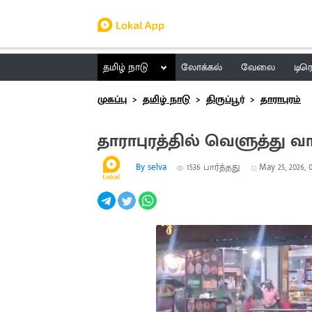
தமிழ் நாடு
லோக்கல்
வேலை
டிர
முகப்பு
தமிழ் நாடு
திருப்பூர்
தாராபுரம்
தாராபுரத்தில் வெளுத்து
By selva
1536
பார்த்தது
May 25, 2026, 