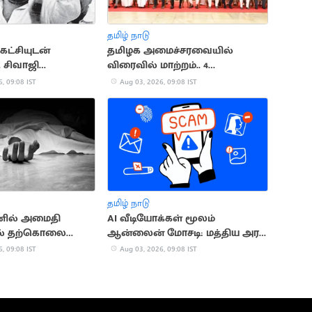
தமிழ் நாடு
கட்சியுடன்
தமிழக அமைச்சரவையில்
. சிவாஜி
விரைவில் மாற்றம்.. 4
் அரசியல்
அமைச்சர்கள் பதவி காலி?
, 09:08 IST
Aug 03, 2026, 09:08 IST
தமிழ் நாடு
னில் அமைதி
AI வீடியோக்கள் மூலம்
ல் தற்கொலை
ஆன்லைன் மோசடி: மத்திய அரசு
 14 பேர் பலி
எச்சரிக்கை
, 09:08 IST
Aug 03, 2026, 09:08 IST