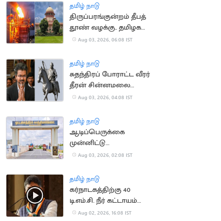
தமிழ் நாடு
திருப்பரங்குன்றம் தீபத்
தூண் வழக்கு.. தமிழக
அரசுக்கு
Aug 03, 2026, 06:08 IST
உச்சநீதிமன்றத்தில்
பின்னடைவு
தமிழ் நாடு
சுதந்திரப் போராட்ட வீரர்
தீரன் சின்னமலை
நினைவு நாள்.. CM விஜய்
Aug 03, 2026, 04:08 IST
பதிவு
தமிழ் நாடு
ஆடிப்பெருக்கை
முன்னிட்டு
ஒட்டன்சத்திரம் காய்கறி
Aug 03, 2026, 02:08 IST
சந்தைக்கு இன்று
விடுமுறை
தமிழ் நாடு
கர்நாடகத்திற்கு 40
டி.எம்.சி. நீர் கட்டாயம்
தேவை.. டி.கே.சிவகுமார்
Aug 02, 2026, 16:08 IST