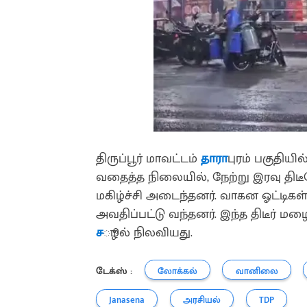
திருப்பூர் மாவட்டம்
தாரா
புரம் பகுதியி
வதைத்த நிலையில், நேற்று இரவு த
மகிழ்ச்சி அடைந்தனர். வாகன ஓட்டிகள்
அவதிப்பட்டு வந்தனர். இந்த திடீர் ம
ச
ூழல் நிலவியது.
டேக்ஸ் :
லோக்கல்
வானிலை
Janasena
அரசியல்
TDP