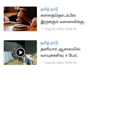
தமிழ் நாடு
கள்ளத்தொடர்பில்
இருக்கும் மனைவிக்கு
இடைக்கால ஜீவனாம்சம்
Aug 02, 2026, 16:08 IST
மறுப்பு
தமிழ் நாடு
தனியார் ஆலையில்
வாயுக்கசிவு: 6 பேர்
மருத்துவமனையில்
Aug 02, 2026, 15:08 IST
அனுமதி