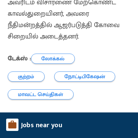
அவரிடம் விசாரணை மேற்கொண்ட
காவல்துறையினர், அவரை
நீதிமன்றத்தில் ஆஜர்படுத்தி கோவை
சிறையில் அடைத்தனர்.
டேக்ஸ் :
லோக்கல்
குற்றம்
நோட்டிபிகேஷன்
மாவட்ட செய்திகள்
Jobs near you