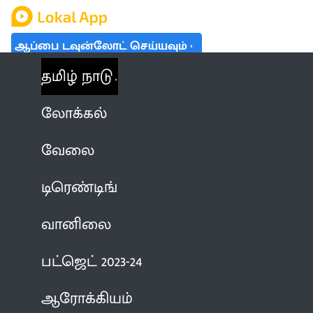
ஆப்பை டவுன்லோட் செய்யவும்
தமிழ் நாடு
லோக்கல்
வேலை
டிரெண்டிங்
வானிலை
பட்ஜெட் 2023-24
ஆரோக்கியம்