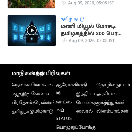
கோயில் நிலம் மோசடி
Aug 09, 2026, 05:08 IST
தமிழ் நாடு
மணி மியூல் மோசடி:
தமிழகத்தில் 800 பேர்
கைது
Aug 09, 2026, 05:08 IST
மாநிலங்கள்
மற்ற பிரிவுகள்
தெலங்கானா
லோக்கல்
ஆரோக்கியம்
பக்தி
தொழில்நுட்பம்
வேலை
🌟
இந்தியா
அரசியல்
ஆந்திர
வாட்ஸ்
பிரதேசம்
டிரெண்டிங்
பெண்களுக்காக
வாழ்த்துக்கள்
அப்
தமிழ்நாடு
வைரல்
விளம்பரங்கள்
தமிழ்நாடு
STATUS
பொழுதுப்போக்கு