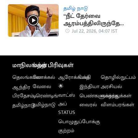
தமிழ் நாடு
“நீட் தேர்வை
ஆரம்பத்திலிருந்தே
எதிர்த்து வந்தது
Jul 22, 2026, 04:07 IST
திமுகதான்"..
மு.க.ஸ்டாலின்
மாநிலங்கள்
மற்ற பிரிவுகள்
தெலங்கானா
லோக்கல்
ஆரோக்கியம்
பக்தி
தொழில்நுட்பம்
வேலை
🌟
இந்தியா
அரசியல்
ஆந்திர
வாட்ஸ்
பிரதேசம்
டிரெண்டிங்
பெண்களுக்காக
வாழ்த்துக்கள்
அப்
தமிழ்நாடு
வைரல்
விளம்பரங்கள்
தமிழ்நாடு
STATUS
பொழுதுப்போக்கு
குற்றம்