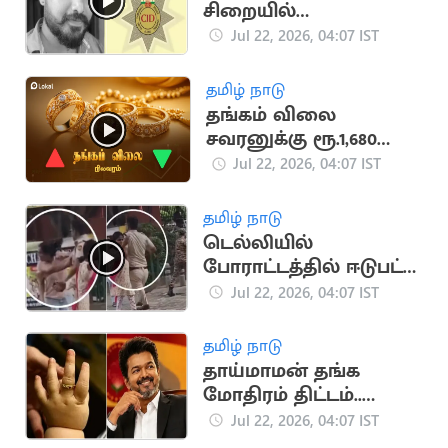
சிறையில்
விசாரணைக் கைதி
Jul 22, 2026, 04:07 IST
மரணமடைந்த வழக்கு
சிபிசிஐடி-க்கு மாற்றம்
தமிழ் நாடு
தங்கம் விலை
சவரனுக்கு ரூ.1,680
உயர்ந்தது
Jul 22, 2026, 04:07 IST
தமிழ் நாடு
டெல்லியில்
போராட்டத்தில் ஈடுபட்ட
பெண்ணை அறைந்த
Jul 22, 2026, 04:07 IST
DCP
தமிழ் நாடு
தாய்மாமன் தங்க
மோதிரம் திட்டம்..
வெளியான புதிய
Jul 22, 2026, 04:07 IST
அப்டேட்