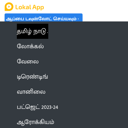
ஆப்பை டவுன்லோட் செய்யவும்
தமிழ் நாடு
லோக்கல்
வேலை
டிரெண்டிங்
வானிலை
பட்ஜெட் 2023-24
ஆரோக்கியம்