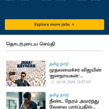
Explore more jobs
தொடர்புடைய செய்தி
தமிழ் நாடு
முதலமைச்சர் விஜயின்
'ஜனநாயகன்'
படத்திற்கான
Jul 18, 2026, 13:07 IST
முன்பதிவு
தொடங்கியது
தமிழ் நாடு
நீண்ட நேரம் அமர்ந்து
வேலை பார்ப்பதில்