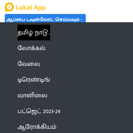
ஆப்பை டவுன்லோட் செய்யவும்
தமிழ் நாடு
லோக்கல்
வேலை
டிரெண்டிங்
வானிலை
பட்ஜெட் 2023-24
ஆரோக்கியம்