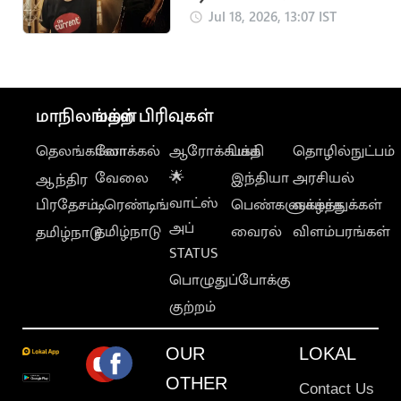
அப்டேட் கொடுத்த
Jul 18, 2026, 13:07 IST
பிரித்விராஜ்
மாநிலங்கள்
மற்ற பிரிவுகள்
தெலங்கானா
லோக்கல்
ஆரோக்கியம்
பக்தி
தொழில்நுட்பம்
வேலை
🌟
இந்தியா
அரசியல்
ஆந்திர
வாட்ஸ்
பிரதேசம்
டிரெண்டிங்
பெண்களுக்காக
வாழ்த்துக்கள்
அப்
தமிழ்நாடு
வைரல்
விளம்பரங்கள்
தமிழ்நாடு
STATUS
பொழுதுப்போக்கு
குற்றம்
OUR
LOKAL
OTHER
Contact Us