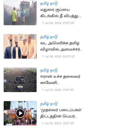
ஹெலிகாப்டர்
தமிழ் நாடு
மதுரை குப்பை
கிடங்கில் தீ விபத்து:
இரண்டாம் நாளாக புகை
Jul 06, 2026, 07:07 IST
மண்டலம்
தமிழ் நாடு
வட அமெரிக்க தமிழ்
விழாவில் அமைச்சர்
ராஜ்மோகன் பங்கேற்பு
Jul 06, 2026, 05:07 IST
தமிழ் நாடு
ஈரான் உச்ச தலைவர்
காமேனி
இறுதிச்சடங்கில் 2 கோடி
Jul 05, 2026, 17:07 IST
பேர் அஞ்சலி
தமிழ் நாடு
’முதல்வர் படைப்பகம்’
திட்டத்தின் பெயர்
மாற்றம்?
Jul 05, 2026, 10:07 IST