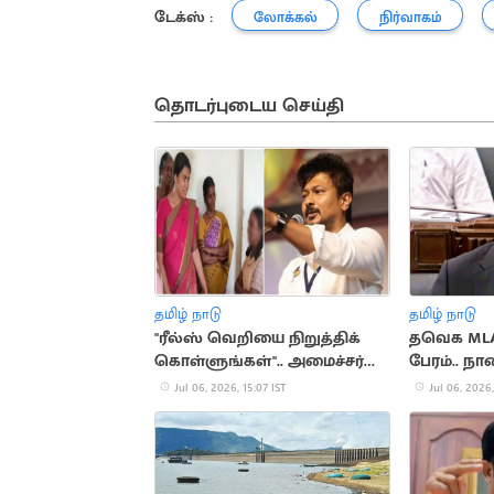
டேக்ஸ் :
லோக்கல்
நிர்வாகம்
தொடர்புடைய செய்தி
தமிழ் நாடு
தமிழ் நாடு
"ரீல்ஸ் வெறியை நிறுத்திக்
தவெக MLA-
கொள்ளுங்கள்".. அமைச்சர்
பேரம்.. 
செயலுக்கு உதயநிதி
Jul 06, 2026, 15:07 IST
Jul 06, 2026,
கண்டனம்