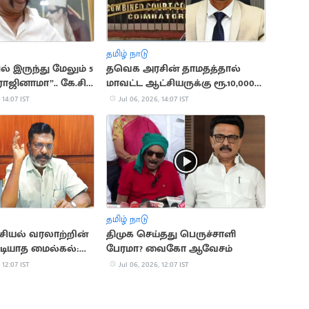
தமிழ் நாடு
் இருந்து மேலும் 5
தவெக அரசின் தாமதத்தால்
ராஜினாமா”.. கே.சி.
மாவட்ட ஆட்சியருக்கு ரூ.10,000
 தகவல்
அபராதம்
 14:07 IST
Jul 06, 2026, 14:07 IST
தமிழ் நாடு
ியல் வரலாற்றின்
திமுக செய்தது பெருச்சாளி
ுடியாத மைல்கல்:
பேரமா? வைகோ ஆவேசம்
ளவன்
 12:07 IST
Jul 06, 2026, 12:07 IST