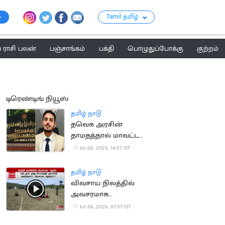
Tamil தமிழ்
ராசி பலன்
பஞ்சாங்கம்
பக்தி
பொழுதுப்போக்கு
குற்றம்
டிரெண்டிங் நியூஸ்
தமிழ் நாடு
தவெக அரசின்
தாமதத்தால் மாவட்ட
ஆட்சியருக்கு ரூ.10,000
Jul 06, 2026, 14:07 IST
அபராதம்
தமிழ் நாடு
விவசாய நிலத்தில்
அவசரமாக
தரையிறங்கிய
Jul 06, 2026, 07:07 IST
விமானப்படை