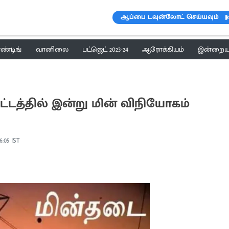
ஆப்பை டவுன்லோட் செய்யவும்
ெண்டிங்
வானிலை
பட்ஜெட் 2023-24
ஆரோக்கியம்
இன்றைய 
்டத்தில் இன்று மின் விநியோகம்
6:05 IST