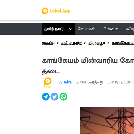
தமிழ் நாடு
லோக்கல்
வேலை
டிர
முகப்பு
தமிழ் நாடு
திருப்பூர்
காங்கேயம்
காங்கேயம் மின்வாரிய கோட
தடை
By selva
1814
பார்த்தது
May 18, 2026, 1