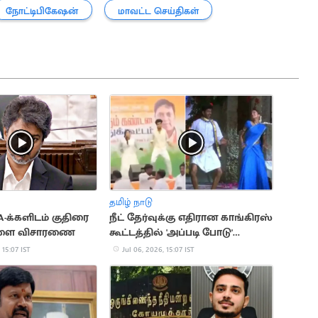
நோட்டிபிகேஷன்
மாவட்ட செய்திகள்
தமிழ் நாடு
க்களிடம் குதிரை
நீட் தேர்வுக்கு எதிரான காங்கிரஸ்
நாளை விசாரணை
கூட்டத்தில் 'அப்படி போடு'
பாடலுக்கு நடனம்
 15:07 IST
Jul 06, 2026, 15:07 IST