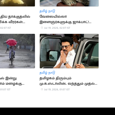
தமிழ் நாடு
்திய தாக்குதலில்
வேலையில்லா
க்க வீரர்கள்
இளைஞர்களுக்கு ஜாக்பாட்!
உதவித்தொகை ரூ.4,000 ஆக
 02:07 IST
Jul 19, 2026, 02:07 IST
உயர்கிறது
தமிழ் நாடு
டில் இன்று
தமிழகம் திரும்பும்
ம் மழைக்கு
மு.க.ஸ்டாலின்.. வந்ததும் முதல்
நடவடிக்கை
 01:07 IST
Jul 19, 2026, 01:07 IST