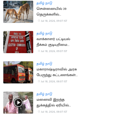
தமிழ் நாடு
சென்னையில் 39
தெருக்களில்
தெருநாய்களுக்கு
Jul 18, 2026, 09:07 IST
உணவளிக்க ஏற்பாடு
தமிழ் நாடு
வாக்காளர் பட்டியல்
நீக்கம் குடியுரிமை
இழப்பாகாது: உச்ச
Jul 18, 2026, 09:07 IST
நீதிமன்றம்
தமிழ் நாடு
மகாராஷ்டிராவில் அரசு
பேருந்து கட்டணங்கள்
உயர்வு
Jul 18, 2026, 08:07 IST
தமிழ் நாடு
மனைவி இறந்த
துக்கத்தில் ஏரியில்
குதித்து தற்கொலை
Jul 18, 2026, 08:07 IST