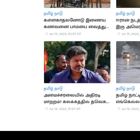
தமிழ் நாடு
தமிழ் நாடு
கள்ளகாதலனோடு இணைய
ஈரான் நடத
கணவனை பாம்பை வைத்து
இரு அமெரி
கொன்ற மனைவி
உயிரிழப்பு
Jul 19, 2026, 02:07 IST
Jul 19, 2026,
தமிழ் நாடு
தமிழ் நாடு
அமைச்சரவையில் அதிரடி
தமிழ் நாட்
மாற்றம்? கலக்கத்தில் தவெக
எங்கெல்லா
அமைச்சர்கள்
வாய்ப்பு?
Jul 19, 2026, 01:07 IST
Jul 19, 2026,