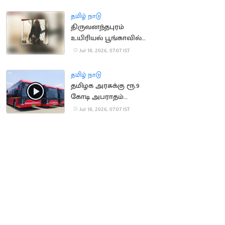
செய்ய முயன்ற நபர்
மீட்பு
தமிழ் நாடு
திருவனந்தபுரம்
உயிரியல் பூங்காவில்
நீலகிரி கருங்குரங்கு
Jul 18, 2026, 07:07 IST
குட்டி பிறப்பு!
தமிழ் நாடு
தமிழக அரசுக்கு ரூ.9
கோடி அபராதம்
செலுத்திய OHM
Jul 18, 2026, 07:07 IST
நிறுவனம்