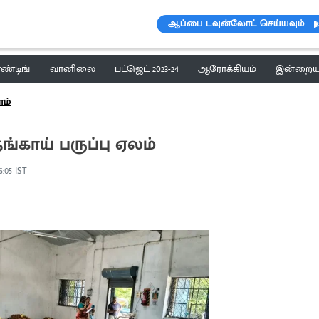
ஆப்பை டவுன்லோட் செய்யவும்
ெண்டிங்
வானிலை
பட்ஜெட் 2023-24
ஆரோக்கியம்
இன்றைய 
ளம்
ங்காய் பருப்பு ஏலம்
6:05 IST