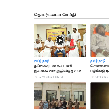
தொடர்புடைய செய்தி
தமிழ் நாடு
தமிழ் நாடு
தவெகவுடன் கூட்டணி
சென்னையில
இல்லை என அறிவித்த CPM
பதிவேடு ரவ
சண்முகம்
சுட்டுப்பிடிப்
Jul 19, 2026, 03:07 IST
Jul 19, 2026,