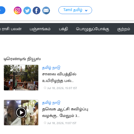
Tamil தமிழ்
ராசி பலன்
பஞ்சாங்கம்
பக்தி
பொழுதுப்போக்கு
குற்றம்
டிரெண்டிங் நியூஸ்
தமிழ் நாடு
சாலை விபத்தில்
உயிரிழந்த பல்
மருத்துவரின்
Jul 18, 2026, 15:07 IST
குடும்பத்திற்கு ரூ.1.4
கோடி இழப்பீடு
தமிழ் நாடு
தவெக ஆட்சி கவிழ்ப்பு
வழக்கு... மேலும் 3
பேரிடம் போலீசார் தீவிர
Jul 18, 2026, 11:07 IST
விசாரணை