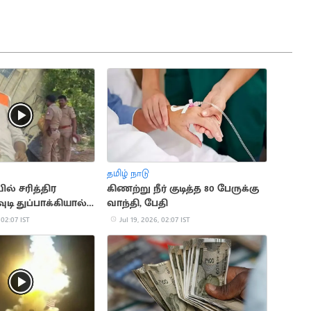
தமிழ் நாடு
் சரித்திர
கிணற்று நீர் குடித்த 80 பேருக்கு
ுடி துப்பாக்கியால்
வாந்தி, பேதி
பு
 02:07 IST
Jul 19, 2026, 02:07 IST