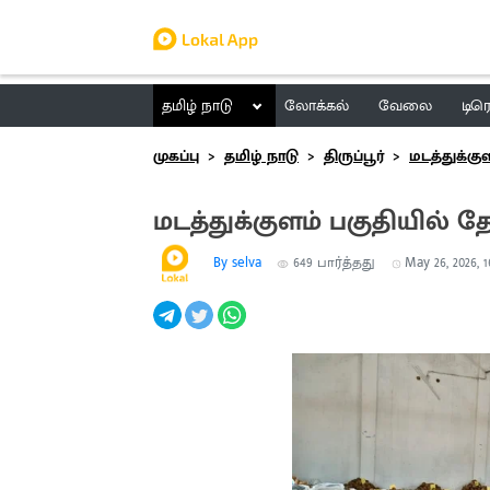
தமிழ் நாடு
லோக்கல்
வேலை
டிர
முகப்பு
தமிழ் நாடு
திருப்பூர்
மடத்துக்கு
மடத்துக்குளம் பகுதியில் தே
By selva
649
பார்த்தது
May 26, 2026, 1