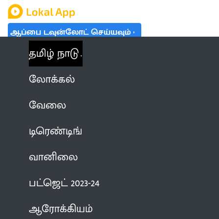
ஆப்பை டவுன்லோட் செய்யவும்
தமிழ் நாடு
லோக்கல்
வேலை
டிரெண்டிங்
வானிலை
பட்ஜெட் 2023-24
ஆரோக்கியம்