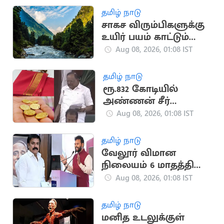
தமிழ் நாடு
சாகச விரும்பிகளுக்கு
உயிர் பயம் காட்டும்
உலகளாவிய
Aug 08, 2026, 01:08 IST
ஆபத்தான இடங்கள்
தமிழ் நாடு
ரூ.832 கோடியில்
அண்ணன் சீர்
திட்டத்தை
Aug 08, 2026, 01:08 IST
செயல்படுத்த முடியாது:
ரகுபதி பேச்சு
தமிழ் நாடு
வேலூர் விமான
நிலையம் 6 மாதத்தில்
திறப்பு: மத்திய
Aug 08, 2026, 01:08 IST
அமைச்சர் உறுதி
தமிழ் நாடு
மனித உடலுக்குள்