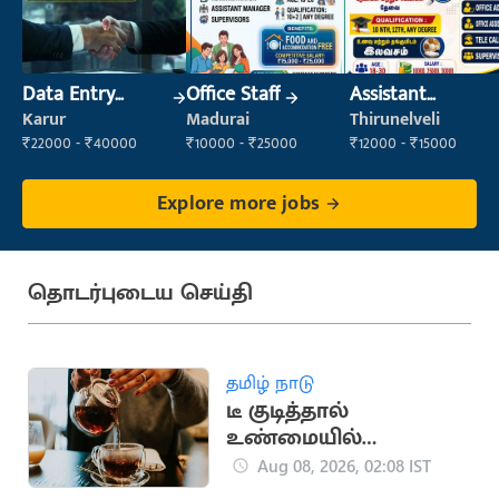
Data Entry
Office Staff
Assistant
Operator
Manager
Karur
Madurai
Thirunelveli
₹22000 - ₹40000
₹10000 - ₹25000
₹12000 - ₹15000
Explore more jobs
தொடர்புடைய செய்தி
தமிழ் நாடு
டீ குடித்தால்
உண்மையில்
தலைவலி உடனடியாக
Aug 08, 2026, 02:08 IST
குணமாகுமா?