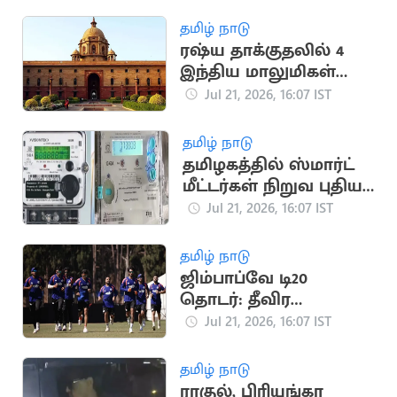
தமிழ் நாடு
ரஷ்ய தாக்குதலில் 4
இந்திய மாலுமிகள்
பலி: இந்தியா
Jul 21, 2026, 16:07 IST
கண்டனம்
தமிழ் நாடு
தமிழகத்தில் ஸ்மார்ட்
மீட்டர்கள் நிறுவ புதிய
டெண்டர் பணிகள்
Jul 21, 2026, 16:07 IST
தொடக்கம்
தமிழ் நாடு
ஜிம்பாப்வே டி20
தொடர்: தீவிர
பயிற்சியில் இந்திய
Jul 21, 2026, 16:07 IST
கிரிக்கெட் அணி
தமிழ் நாடு
ராகுல், பிரியங்கா