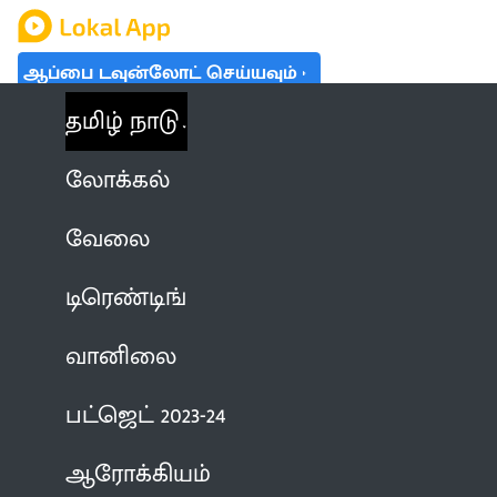
ஆப்பை டவுன்லோட் செய்யவும்
தமிழ் நாடு
லோக்கல்
வேலை
டிரெண்டிங்
வானிலை
பட்ஜெட் 2023-24
ஆரோக்கியம்