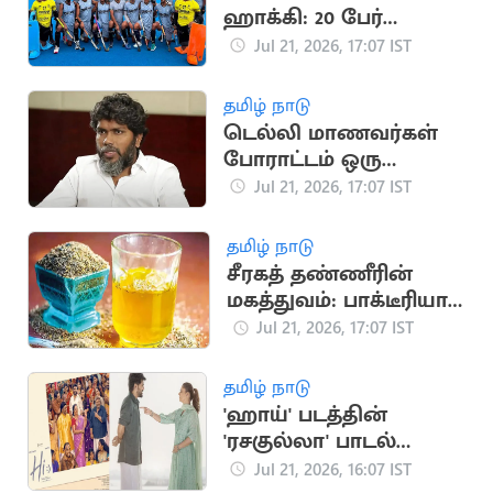
ஹாக்கி: 20 பேர்
கொண்ட இந்திய
Jul 21, 2026, 17:07 IST
அணி அறிவிப்பு
தமிழ் நாடு
டெல்லி மாணவர்கள்
போராட்டம் ஒரு
தலைமுறையின்
Jul 21, 2026, 17:07 IST
ஒட்டுமொத்த கோபம்:
பா.ரஞ்சித்
தமிழ் நாடு
சீரகத் தண்ணீரின்
மகத்துவம்: பாக்டீரியா
தொற்று முதல் இதய
Jul 21, 2026, 17:07 IST
பாதுகாப்பு வரை
தமிழ் நாடு
'ஹாய்' படத்தின்
'ரசகுல்லா' பாடல்
நாளை வெளியீடு
Jul 21, 2026, 16:07 IST