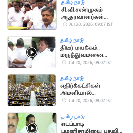
தமிழ் நாடு
சி.வி.சண்முகம்
ஆதரவாளர்கள்
கூண்டோடு ராஜினாமா
Jul 20, 2026, 09:07 IST
தமிழ் நாடு
திடீர் மயக்கம்..
மருத்துவமனை
விரையும் அனிதா
Jul 20, 2026, 09:07 IST
ராதாகிருஷ்ணன்
தமிழ் நாடு
எதிர்க்கட்சிகள்
அமளியால்
மாநிலங்களவை நாள்
Jul 20, 2026, 09:07 IST
முழுவதும்
ஒத்திவைப்பு
தமிழ் நாடு
எடப்பாடி
பழனிசாமியை பதவி