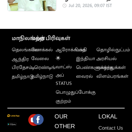
விலகச்சொன்ன
Jul 20, 2026, 09:07 IST
அதிமுக நிர்வாகி
மாநிலங்கள்
மற்ற பிரிவுகள்
தெலங்கானா
லோக்கல்
ஆரோக்கியம்
பக்தி
தொழில்நுட்பம்
வேலை
🌟
இந்தியா
அரசியல்
ஆந்திர
வாட்ஸ்
பிரதேசம்
டிரெண்டிங்
பெண்களுக்காக
வாழ்த்துக்கள்
அப்
தமிழ்நாடு
வைரல்
விளம்பரங்கள்
தமிழ்நாடு
STATUS
பொழுதுப்போக்கு
குற்றம்
OUR
LOKAL
OTHER
Contact Us