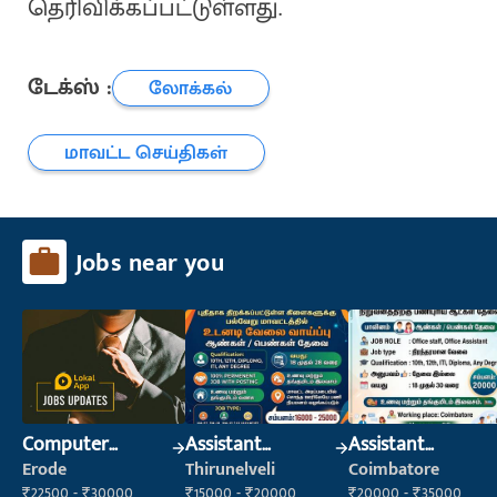
தெரிவிக்கப்பட்டுள்ளது.
டேக்ஸ் :
லோக்கல்
மாவட்ட செய்திகள்
Jobs near you
Computer
Assistant
Assistant
Operator
Manager
Manager
Erode
Thirunelveli
Coimbatore
₹22500 - ₹30000
₹15000 - ₹20000
₹20000 - ₹35000