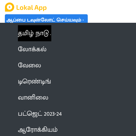
ஆப்பை டவுன்லோட் செய்யவும்
தமிழ் நாடு
லோக்கல்
வேலை
டிரெண்டிங்
வானிலை
பட்ஜெட் 2023-24
ஆரோக்கியம்