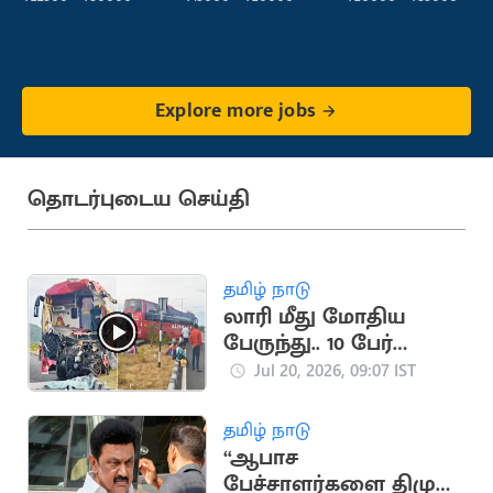
Explore more jobs
தொடர்புடைய செய்தி
தமிழ் நாடு
லாரி மீது மோதிய
பேருந்து.. 10 பேர்
படுகாயம்
Jul 20, 2026, 09:07 IST
தமிழ் நாடு
“ஆபாச
பேச்சாளர்களை திமுக