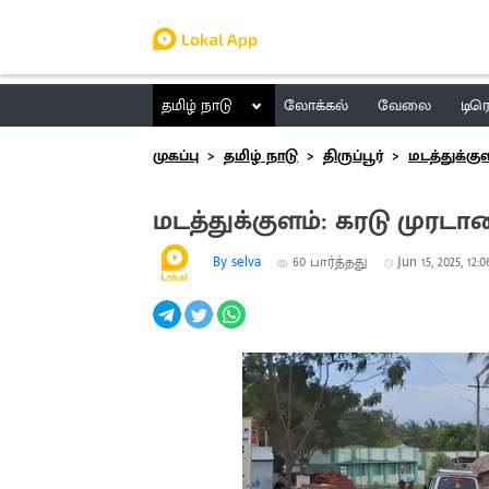
தமிழ் நாடு
லோக்கல்
வேலை
டிர
முகப்பு
தமிழ் நாடு
திருப்பூர்
மடத்துக்கு
மடத்துக்குளம்: கரடு முர
By selva
60
பார்த்தது
Jun 15, 2025, 12: