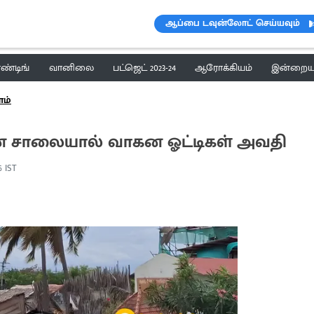
ஆப்பை டவுன்லோட் செய்யவும்
ெண்டிங்
வானிலை
பட்ஜெட் 2023-24
ஆரோக்கியம்
இன்றைய 
ளம்
டான சாலையால் வாகன ஓட்டிகள் அவதி
06 IST