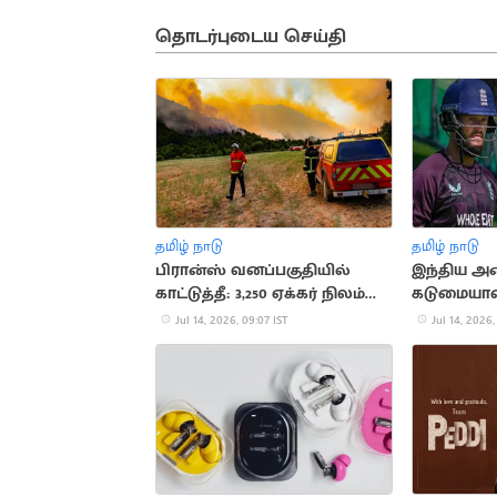
தொடர்புடைய செய்தி
தமிழ் நாடு
தமிழ் நாடு
பிரான்ஸ் வனப்பகுதியில்
இந்திய அண
காட்டுத்தீ: 3,250 ஏக்கர் நிலம்
கடுமையா
சேதம்
காத்திருக்
Jul 14, 2026, 09:07 IST
Jul 14, 2026,
டக்கெட்