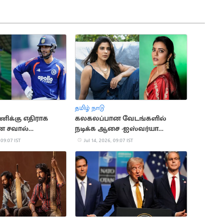
தமிழ் நாடு
ிக்கு எதிராக
கலகலப்பான வேடங்களில்
ன சவால்
நடிக்க ஆசை -ஐஸ்வர்யா
கிறது: பென்
ராஜேஷ்
 09:07 IST
Jul 14, 2026, 09:07 IST