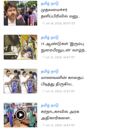
தமிழ் நாடு
முதலமைச்சர்
தனிப்பிரிவில் மனு
அளிக்க முடியாமல்
Jul 14, 2026, 00:07 IST
திரும்பி சென்ற மக்கள்
தமிழ் நாடு
73 ஆண்டுகள் 'இரும்பு
நுரையீரலுடன்' வாழ்ந்த
அமெரிக்க பெண்
Jul 13, 2026, 16:07 IST
காலமானார்
தமிழ் நாடு
மாணவனின் காதைப்
பிடித்து திருகிய
முன்னாள் அமைச்சர்
Jul 13, 2026, 15:07 IST
மீது வழக்கு
தமிழ் நாடு
கர்நாடகாவில் அரசு
அதிகாரிகளை
துடைப்பத்தால்
Jul 13, 2026, 14:07 IST