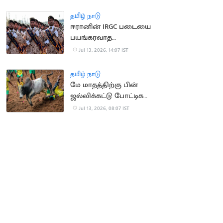
வெளுத்த மக்கள்
தமிழ் நாடு
ஈரானின் IRGC படையை
பயங்கரவாத
அமைப்பாக அறிவித்தது
Jul 13, 2026, 14:07 IST
பிரிட்டன்
தமிழ் நாடு
மே மாதத்திற்கு பின்
ஜல்லிக்கட்டு போட்டிகள்
நடத்தக்கூடாது..
Jul 13, 2026, 08:07 IST
நீதிமன்றம்