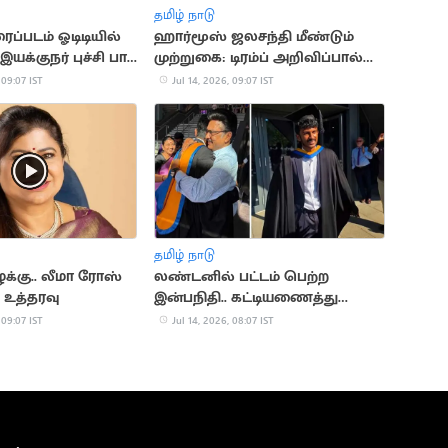
தமிழ் நாடு
ைப்படம் ஓடிடியில்
ஹார்மூஸ் ஜலசந்தி மீண்டும்
யக்குநர் புச்சி பாபு
முற்றுகை: டிரம்ப் அறிவிப்பால்
ழ்ச்சி
பதற்றம்
 09:07 IST
Jul 14, 2026, 09:07 IST
தமிழ் நாடு
க்கு.. லீமா ரோஸ்
லண்டனில் பட்டம் பெற்ற
 உத்தரவு
இன்பநிதி.. கட்டியணைத்து
வாழ்த்திய மு.க.ஸ்டாலின்
 09:07 IST
Jul 14, 2026, 08:07 IST