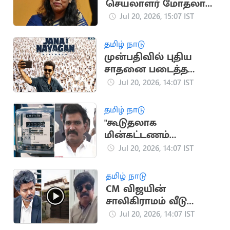
செயலாளர் மோதலால்
தவெக பொதுக்கூட்டம்
Jul 20, 2026, 15:07 IST
ரத்து
தமிழ் நாடு
முன்பதிவில் புதிய
சாதனை படைத்த
ஜனநாயகன்
Jul 20, 2026, 14:07 IST
தமிழ் நாடு
"கூடுதலாக
மின்கட்டணம்
செலுத்தியிருந்தால்
Jul 20, 2026, 14:07 IST
கழித்துக்
கொள்ளப்படும்"..
தமிழ் நாடு
அமைச்சர்
CM விஜயின்
நிர்மல்குமார்
சாலிகிராமம் வீடு
இடிப்பு.. நடிகர்
Jul 20, 2026, 14:07 IST
குட்டிப்புலி சரவணன்