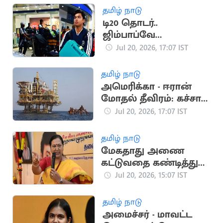
தமிழ் நாடு
டி20 தொடர்..
ஜிம்பாப்வே
சென்றடைந்த இந்திய
Jul 20, 2026, 17:07 IST
அணி
தமிழ் நாடு
அமெரிக்கா - ஈரான்
மோதல் தீவிரம்: கச்சா
எண்ணெய் தட்டுப்பாடு
Jul 20, 2026, 17:07 IST
அபாயம்
தமிழ் நாடு
மேகதாது அணை
கட்டுவதை கண்டித்து
தேமுதிக போராட்டம்
Jul 20, 2026, 15:07 IST
அறிவிப்பு
தமிழ் நாடு
அமைச்சர் - மாவட்ட