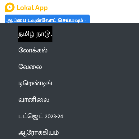
ஆப்பை டவுன்லோட் செய்யவும்
தமிழ் நாடு
லோக்கல்
வேலை
டிரெண்டிங்
வானிலை
பட்ஜெட் 2023-24
ஆரோக்கியம்