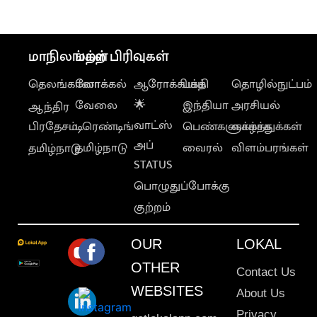
வேதனை
மாநிலங்கள்
மற்ற பிரிவுகள்
தெலங்கானா
லோக்கல்
ஆரோக்கியம்
பக்தி
தொழில்நுட்பம்
வேலை
🌟
இந்தியா
அரசியல்
ஆந்திர
வாட்ஸ்
பிரதேசம்
டிரெண்டிங்
பெண்களுக்காக
வாழ்த்துக்கள்
அப்
தமிழ்நாடு
வைரல்
விளம்பரங்கள்
தமிழ்நாடு
STATUS
பொழுதுப்போக்கு
குற்றம்
OUR
LOKAL
OTHER
Contact Us
WEBSITES
About Us
Privacy