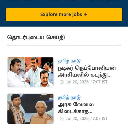
Explore more jobs
தொடர்புடைய செய்தி
தமிழ் நாடு
நடிகர் நெப்போலியன்
அரசியலில் கடந்து
வந்த முக்கிய
Jul 20, 2026, 17:07 IST
நிகழ்வுகள்
தமிழ் நாடு
அரசு வேலை
கிடைக்காத
விரக்தியில் இளைஞர்
Jul 20, 2026, 17:07 IST
தற்கொலை