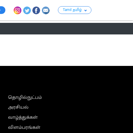
Tamil தமிழ்
ராசி பலன்
பஞ்சாங்கம்
பக்தி
பொழுதுப்போக்கு
குற்றம்
தொழில்நுட்பம்
அரசியல்
வாழ்த்துக்கள்
விளம்பரங்கள்