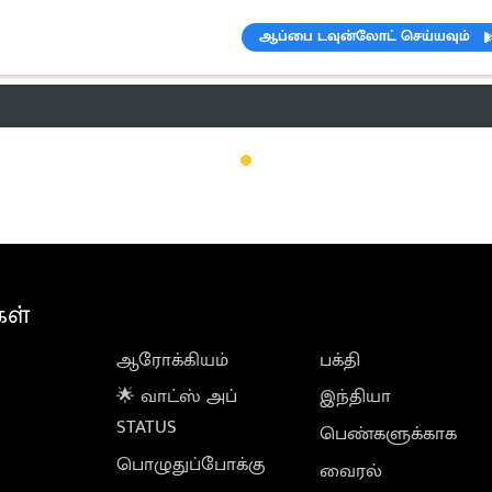
ஆப்பை டவுன்லோட் செய்யவும்
ெண்டிங்
வானிலை
பட்ஜெட் 2023-24
ஆரோக்கியம்
இன்றைய 
கள்
ஆரோக்கியம்
பக்தி
🌟 வாட்ஸ் அப்
இந்தியா
STATUS
பெண்களுக்காக
பொழுதுப்போக்கு
வைரல்