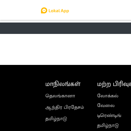
தமிழ் நாடு
லோக்கல்
வேலை
டிர
மாநிலங்கள்
மற்ற பிரிவு
தெலங்கானா
லோக்கல்
வேலை
ஆந்திர பிரதேசம்
டிரெண்டிங்
தமிழ்நாடு
தமிழ்நாடு