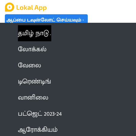
ஆப்பை டவுன்லோட் செய்யவும்
தமிழ் நாடு
லோக்கல்
வேலை
டிரெண்டிங்
வானிலை
பட்ஜெட் 2023-24
ஆரோக்கியம்