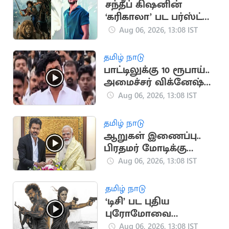
சந்தீப் கிஷனின்
‘கரிகாலா’ பட பர்ஸ்ட்
லுக் வெளியீடு
Aug 06, 2026, 13:08 IST
தமிழ் நாடு
பாட்டிலுக்கு 10 ரூபாய்..
அமைச்சர் விக்னேஷ்
விளக்கம்
Aug 06, 2026, 13:08 IST
தமிழ் நாடு
ஆறுகள் இணைப்பு..
பிரதமர் மோடிக்கு
முதலமைச்சர் விஜய்
Aug 06, 2026, 13:08 IST
கடிதம்
தமிழ் நாடு
‘டிசி’ பட புதிய
புரோமோவை
வெளியிட்ட படக்குழு
Aug 06, 2026, 13:08 IST