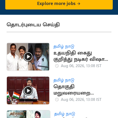
Explore more jobs
தொடர்புடைய செய்தி
தமிழ் நாடு
உதயநிதி கைது
குறித்து நடிகர் விஷால்
கருத்து
Aug 06, 2026, 13:08 IST
தமிழ் நாடு
தொகுதி
மறுவரையறை
விவகாரம்.. அனைத்து
Aug 06, 2026, 13:08 IST
MP-க்களுக்கும் CM
விஜய் அழைப்பு
தமிழ் நாடு