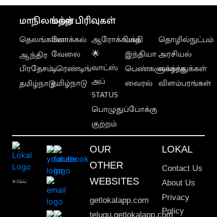
மாநிலங்கள்
மற்ற பிரிவுகள்
தெலங்கானா
லோக்கல்
ஆரோக்கியம்
பக்தி
தொழில்நுட்பம்
வேலை
🌟
இந்தியா
அரசியல்
ஆந்திர
வாட்ஸ்
பிரதேசம்
டிரெண்டிங்
பெண்களுக்காக
வாழ்த்துக்கள்
அப்
தமிழ்நாடு
வைரல்
விளம்பரங்கள்
தமிழ்நாடு
STATUS
பொழுதுப்போக்கு
குற்றம்
OUR
LOKAL
OTHER
Contact Us
WEBSITES
About Us
Privacy
getlokalapp.com
Policy
telugu.getlokalapp.com