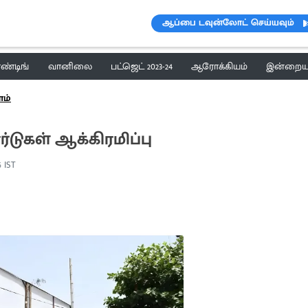
ஆப்பை டவுன்லோட் செய்யவும்
ெண்டிங்
வானிலை
பட்ஜெட் 2023-24
ஆரோக்கியம்
இன்றைய 
ளம்
்டுகள் ஆக்கிரமிப்பு
6 IST