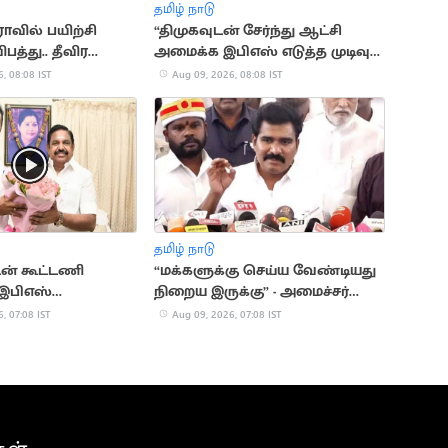
தமிழ் நாடு
ாவில் பயிற்சி
“திமுகவுடன் சேர்ந்து ஆட்சி
பத்து.. தீவிர
அமைக்க இபிஎஸ் எடுத்த முடிவு
ை
தவறானது”.. எஸ்.பி.வேலுமணி
, 08:08 IST
Aug 09, 2026, 08:08 IST
தமிழ் நாடு
ன் கூட்டணி
“மக்களுக்கு செய்ய வேண்டியது
 இபிஎஸ்
நிறைய இருக்கு” - அமைச்சர்
தவில்லை"..
நிர்மல் குமார்
, 07:08 IST
Aug 09, 2026, 07:08 IST
ேலுமணி