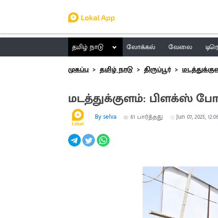
தமிழ் நாடு
லோக்கல்
வேலை
டிர
முகப்பு
தமிழ் நாடு
திருப்பூர்
மடத்துக்கு
மடத்துக்குளம்: பிளக்ஸ் போர
By selva
61
பார்த்தது
Jun 07, 2025, 12:0