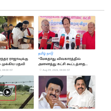
தமிழ் நாடு
ந்தர ராஜாவுக்கு
“மேகதாது விவகாரத்தில்
முக்கிய பதவி
அனைத்து கட்சி கூட்டத்தை
கூட்டுக”.. மு.வீரபாண்டியன்
, 08:08 IST
Aug 09, 2026, 08:08 IST