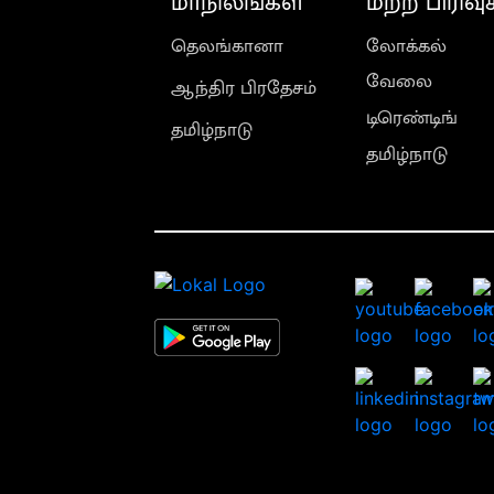
மாநிலங்கள்
மற்ற பிரிவு
தெலங்கானா
லோக்கல்
வேலை
ஆந்திர பிரதேசம்
டிரெண்டிங்
தமிழ்நாடு
தமிழ்நாடு