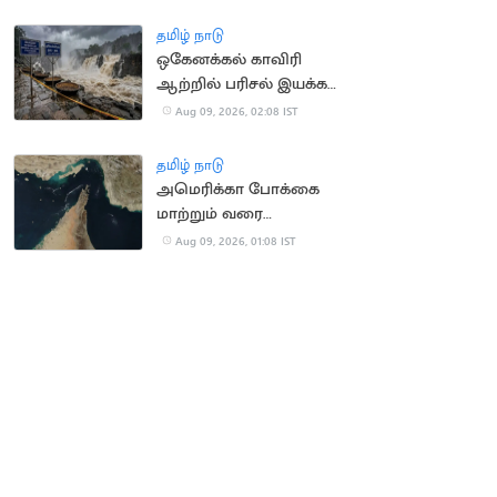
விழுந்ததால் பரபரப்பு
தமிழ் நாடு
ஒகேனக்கல் காவிரி
ஆற்றில் பரிசல் இயக்க
அனுமதி
Aug 09, 2026, 02:08 IST
தமிழ் நாடு
அமெரிக்கா போக்கை
மாற்றும் வரை
ஹார்முஸ் நீரிணை
Aug 09, 2026, 01:08 IST
திறக்கப்படாது: ஈரான்