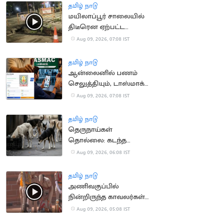
தமிழ் நாடு
மயிலாப்பூர் சாலையில்
திடீரென ஏற்பட்ட
பள்ளத்தால் வாகன
Aug 09, 2026, 07:08 IST
ஓட்டிகள் அவதி
தமிழ் நாடு
ஆன்லைனில் பணம்
செலுத்தியும், டாஸ்மாக்
கடையில் மதுபாட்டில் தர
Aug 09, 2026, 07:08 IST
மறுப்பு
தமிழ் நாடு
தெருநாய்கள்
தொல்லை: கடந்த
ஓராண்டில் 32
Aug 09, 2026, 06:08 IST
ஆயிரத்திற்கும்
மேற்பட்ட புகார்கள்
தமிழ் நாடு
அணிவகுப்பில்
நின்றிருந்த காவலர்கள்
அடுத்தடுத்து மயங்கி
Aug 09, 2026, 05:08 IST