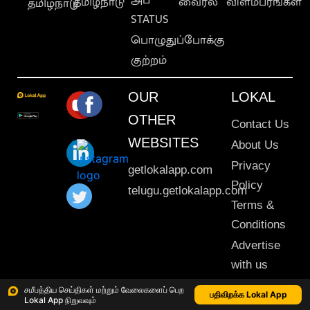
தமிழ்நாடு
வைரல்
விளம்பரங்கள்
தமிழ்நாடு
STATUS
பொழுதுப்போக்கு
குற்றம்
OUR
LOKAL
OTHER
Contact Us
WEBSITES
About Us
Privacy
getlokalapp.com
Policy
telugu.getlokalapp.com
Terms &
Conditions
Advertise
with us
Sitemap
சமீபத்திய செய்திகள் மற்றும் வேலைகளைப் பெற
பதிவிறக்க Lokal App
Lokal App நிறுவவும்
This material may not be published, transmitted, rewritten or redistributed. © 2020 Lokal App. All rights reserved.