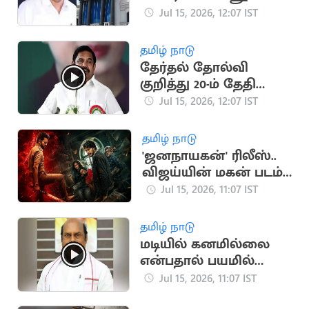
திரும்ப பெற்ற தமிழக
Jul 15, 2026, 12:07 IST
அரசு
தமிழ் நாடு
தேர்தல் தோல்வி
குறித்து 20-ம் தேதி
முதல் இபிஎஸ்
Jul 15, 2026, 12:07 IST
ஆலோசனை
தமிழ் நாடு
'ஜனநாயகன்' ரிலீஸ்..
விஜய்யின் மகன் படம்
தள்ளிப்போக வாய்ப்பு?
Jul 15, 2026, 11:07 IST
தமிழ் நாடு
மடியில் கனமில்லை
என்பதால் பயமில்லை:
அமைச்சர் எ.வ.வேலு
Jul 15, 2026, 11:07 IST