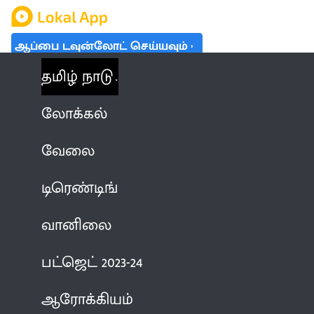
ஆப்பை டவுன்லோட் செய்யவும்
தமிழ் நாடு
லோக்கல்
வேலை
டிரெண்டிங்
வானிலை
பட்ஜெட் 2023-24
ஆரோக்கியம்