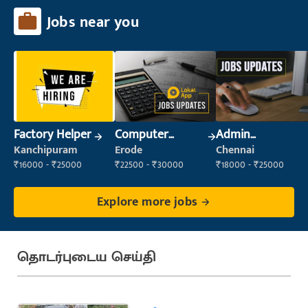
Jobs near you
Factory Helper
Computer
Admin
Operator
Supervisor
Kanchipuram
Erode
Chennai
₹16000 - ₹25000
₹22500 - ₹30000
₹18000 - ₹25000
Explore more jobs
தொடர்புடைய செய்தி