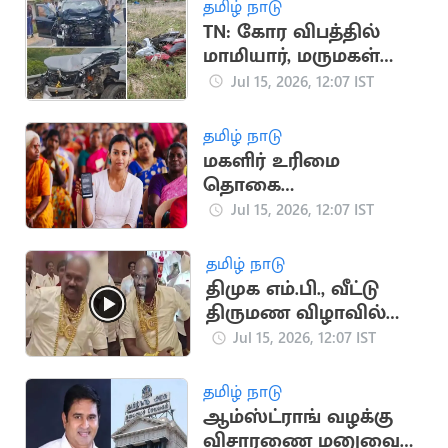
தமிழ் நாடு
TN: கோர விபத்தில்
மாமியார், மருமகள்
பலி
Jul 15, 2026, 12:07 IST
தமிழ் நாடு
மகளிர் உரிமை
தொகை
கிடைக்காதவர்களுக்கு
Jul 15, 2026, 12:07 IST
தபால் மூலம் வரவு?
தமிழ் நாடு
திமுக எம்.பி., வீட்டு
திருமண விழாவில்
நகைகளுடன்
Jul 15, 2026, 12:07 IST
நடனமாடிய நிர்வாகி
தமிழ் நாடு
ஆம்ஸ்ட்ராங் வழக்கு
விசாரணை மனுவை