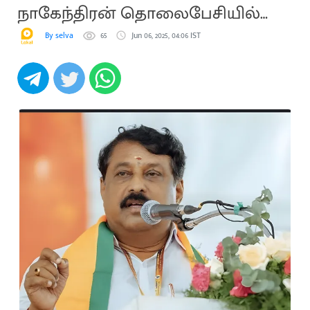
நாகேந்திரன் தொலைபேசியில்
ஆறுதல்
By selva
65
Jun 06, 2025, 04:06 IST