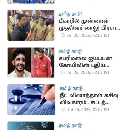
தமிழ் நாடு
பீகாரில் முன்னாள்
முதல்வர் லாலு பிரசாத்
யாதவின் மகன் கைது
Jul 26, 2026, 02:07 IST
தமிழ் நாடு
சபரிமலை ஐயப்பன்
கோயிலின் புதிய
தலைமை அர்ச்சகராக
Jul 26, 2026, 02:07 IST
கண்டராரு பிராமதன்
நியமனம்
தமிழ் நாடு
நீட் வினாத்தாள் கசிவு
விவகாரம்.. சட்டத்
திருத்த மசோதா
Jul 26, 2026, 01:07 IST
நாளை தாக்கல்
தமிழ் நாடு