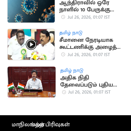
ஆந்திராவில் ஒரே
நாளில் 10 பேருக்கு
கொரோனா தொற்று
Jul 26, 2026, 01:07 IST
உறுதி
தமிழ் நாடு
சீமானை நேரடியாக
கூட்டணிக்கு அழைத்த
நயினார் நாகேந்திரன்
Jul 26, 2026, 01:07 IST
தமிழ் நாடு
அதிக நிதி
தேவைப்படும் புதிய
திட்டங்களுக்கு NO..?
Jul 26, 2026, 01:07 IST
முதல்வர் முடிவு
மாநிலங்கள்
மற்ற பிரிவுகள்