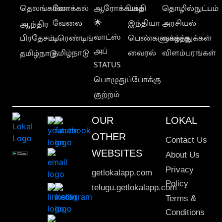
தெலங்கானா
லோக்கல்
ஆரோக்கியம்
பக்தி
தொழில்நுட்பம்
வேலை
🌟
இந்தியா
அரசியல்
ஆந்திர
வாட்ஸ்
பிரதேசம்
டிரெண்டிங்
பெண்களுக்காக
வாழ்த்துக்கள்
அப்
தமிழ்நாடு
வைரல்
விளம்பரங்கள்
தமிழ்நாடு
STATUS
பொழுதுப்போக்கு
குற்றம்
OUR
LOKAL
OTHER
Contact Us
WEBSITES
About Us
Privacy
getlokalapp.com
Policy
telugu.getlokalapp.com
Terms &
Conditions