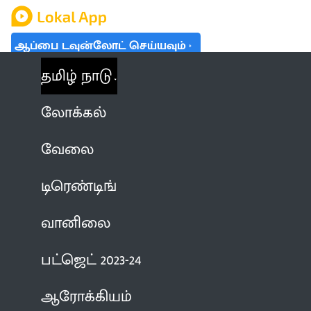
ஆப்பை டவுன்லோட் செய்யவும்
தமிழ் நாடு
லோக்கல்
வேலை
டிரெண்டிங்
வானிலை
பட்ஜெட் 2023-24
ஆரோக்கியம்