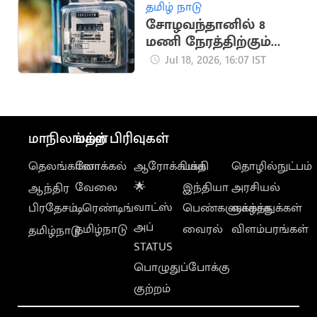
தமிழ் நாடு
சோழவந்தானில் 8
மணி நேரத்திற்கும்
மேலாக மின்தடை..
Jul 18, 2026, 16:07 IST
மக்கள் அவதி
மாநிலங்கள்
மற்ற பிரிவுகள்
தெலங்கானா
லோக்கல்
ஆரோக்கியம்
பக்தி
தொழில்நுட்பம்
வேலை
🌟
இந்தியா
அரசியல்
ஆந்திர
வாட்ஸ்
பிரதேசம்
டிரெண்டிங்
பெண்களுக்காக
வாழ்த்துக்கள்
அப்
தமிழ்நாடு
வைரல்
விளம்பரங்கள்
தமிழ்நாடு
STATUS
பொழுதுப்போக்கு
குற்றம்