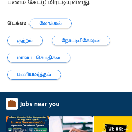
பணம் கேட்டு மிரட்டியுள்ளது.
டேக்ஸ் :
லோக்கல்
குற்றம்
நோட்டிபிகேஷன்
மாவட்ட செய்திகள்
பணியமர்த்தல்
Jobs near you