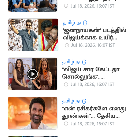
முடிவுகள்
Jul 18, 2026, 16:07 IST
வெளியானது
தமிழ் நாடு
'ஜனநாயகன்' படத்தில்
விஜய்க்காக உயிர்
கொடுக்கும் நண்பன்
Jul 18, 2026, 16:07 IST
நான்”.. அமைச்சர்
ஸ்ரீநாத்
தமிழ் நாடு
"விஜய் சார கேட்டதா
சொல்லுங்க"..
திரிஷாவை நோக்கி
Jul 18, 2026, 16:07 IST
குரல் எழுப்பிய
ரசிகர்கள்
தமிழ் நாடு
"என் ரசிகர்களே எனது
தூண்கள்"... தேசிய
விருதுக்கு தனுஷ்
Jul 18, 2026, 16:07 IST
நெகிழ்ச்சி பதிவு