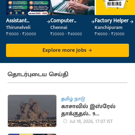
Assistant
Computer
Factory Helper
Manager
Operator
Thirunelveli
Chennai
Kanchipuram
₹15000 - ₹20000
₹20000 - ₹40000
₹16000 - ₹25000
Explore more jobs
தொடர்புடைய செய்தி
தமிழ் நாடு
காசாவில் இஸ்ரேல்
தாக்குதல்.. 9
பாலஸ்தீனர்கள்
Jul 18, 2026, 17:07 IST
உயிரிழப்பு