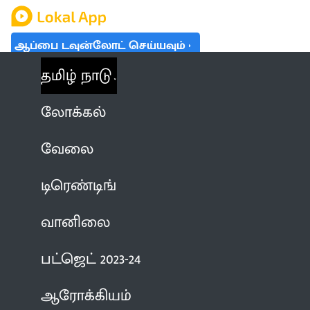
ஆப்பை டவுன்லோட் செய்யவும்
தமிழ் நாடு
லோக்கல்
வேலை
டிரெண்டிங்
வானிலை
பட்ஜெட் 2023-24
ஆரோக்கியம்