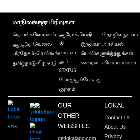
மாநிலங்கள்
மற்ற பிரிவுகள்
தெலங்கானா
லோக்கல்
ஆரோக்கியம்
பக்தி
தொழில்நுட்பம்
வேலை
🌟
இந்தியா
அரசியல்
ஆந்திர
வாட்ஸ்
பிரதேசம்
டிரெண்டிங்
பெண்களுக்காக
வாழ்த்துக்கள்
அப்
தமிழ்நாடு
வைரல்
விளம்பரங்கள்
தமிழ்நாடு
STATUS
பொழுதுப்போக்கு
குற்றம்
OUR
LOKAL
OTHER
Contact Us
WEBSITES
About Us
Privacy
getlokalapp.com