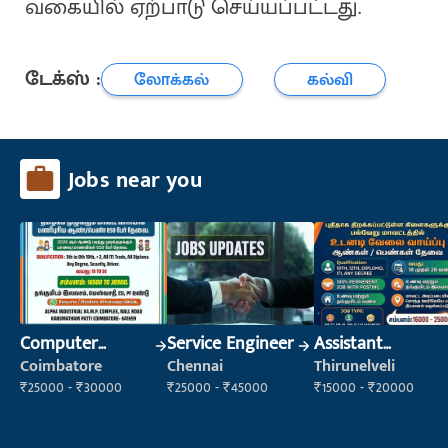
வகையில் ஏற்பாடு செய்யப்பட்டது.
டேக்ஸ் :
லோக்கல்
கல்வி
Jobs near you
Computer
Service Engineer
Assistant
Operator
Manager
Coimbatore
Chennai
Thirunelveli
₹25000 - ₹30000
₹25000 - ₹45000
₹15000 - ₹20000