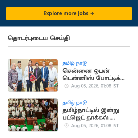
Explore more jobs
தொடர்புடைய செய்தி
தமிழ் நாடு
சென்னை ஓபன்
டென்னிஸ் போட்டிக்கு
நிதி அறிவித்த
Aug 05, 2026, 01:08 IST
முதலமைச்சர்
தமிழ் நாடு
தமிழ்நாட்டில் இன்று
பட்ஜெட் தாக்கல்..
பெரும் எதிர்பார்ப்பு
Aug 05, 2026, 01:08 IST