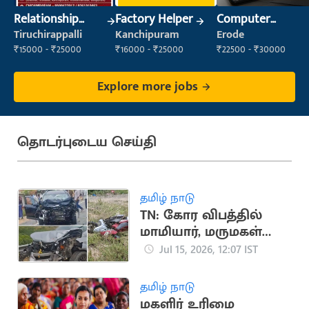
Relationship
Factory Helper
Computer
Manager
Operator
Tiruchirappalli
Kanchipuram
Erode
₹15000 - ₹25000
₹16000 - ₹25000
₹22500 - ₹30000
Explore more jobs
தொடர்புடைய செய்தி
தமிழ் நாடு
TN: கோர விபத்தில்
மாமியார், மருமகள்
பலி
Jul 15, 2026, 12:07 IST
தமிழ் நாடு
மகளிர் உரிமை