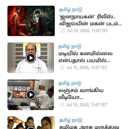
ஆலோசனை
தமிழ் நாடு
'ஜனநாயகன்' ரிலீஸ்..
விஜய்யின் மகன் படம்
தள்ளிப்போக வாய்ப்பு?
Jul 15, 2026, 11:07 IST
தமிழ் நாடு
மடியில் கனமில்லை
என்பதால் பயமில்லை:
அமைச்சர் எ.வ.வேலு
Jul 15, 2026, 11:07 IST
தமிழ் நாடு
லஞ்சம் வாங்கிய
வீடியோ
வெளியானதால்
Jul 15, 2026, 11:07 IST
தவெக நிர்வாகி
வீராசாமி நீக்கம்
தமிழ் நாடு
தமிழக அரசு மருத்துவ