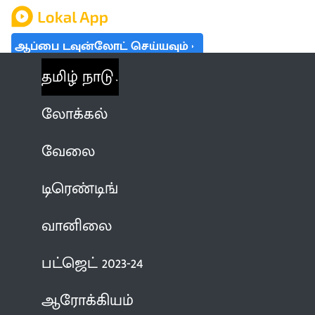
ஆப்பை டவுன்லோட் செய்யவும்
தமிழ் நாடு
லோக்கல்
வேலை
டிரெண்டிங்
வானிலை
பட்ஜெட் 2023-24
ஆரோக்கியம்