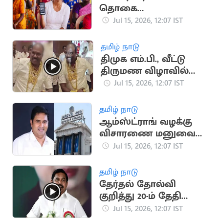
தொகை
கிடைக்காதவர்களுக்கு
Jul 15, 2026, 12:07 IST
தபால் மூலம் வரவு?
தமிழ் நாடு
திமுக எம்.பி., வீட்டு
திருமண விழாவில்
நகைகளுடன்
Jul 15, 2026, 12:07 IST
நடனமாடிய நிர்வாகி
தமிழ் நாடு
ஆம்ஸ்ட்ராங் வழக்கு
விசாரணை மனுவை
திரும்ப பெற்ற தமிழக
Jul 15, 2026, 12:07 IST
அரசு
தமிழ் நாடு
தேர்தல் தோல்வி
குறித்து 20-ம் தேதி
முதல் இபிஎஸ்
Jul 15, 2026, 12:07 IST