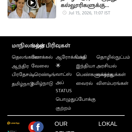
கல்லூரிகளுக்கு
கூடுதலாக 150 இடங்கள்
Jul 15, 2026, 11:07 IST
ஒதுக்கீடு
மாநிலங்கள்
மற்ற பிரிவுகள்
தெலங்கானா
லோக்கல்
ஆரோக்கியம்
பக்தி
தொழில்நுட்பம்
வேலை
🌟
இந்தியா
அரசியல்
ஆந்திர
வாட்ஸ்
பிரதேசம்
டிரெண்டிங்
பெண்களுக்காக
வாழ்த்துக்கள்
அப்
தமிழ்நாடு
வைரல்
விளம்பரங்கள்
தமிழ்நாடு
STATUS
பொழுதுப்போக்கு
குற்றம்
OUR
LOKAL