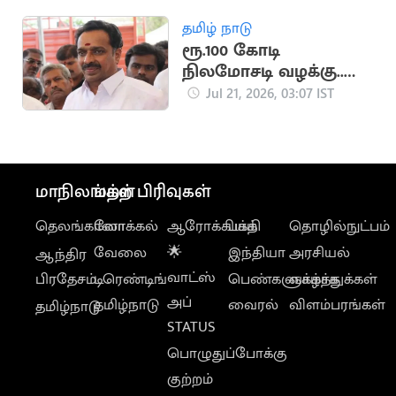
தமிழ் நாடு
ரூ.100 கோடி
நிலமோசடி வழக்கு..
எம்.ஆர்.விஜயபாசகர்
Jul 21, 2026, 03:07 IST
மீண்டும் ஆஜராக
உத்தரவு
மாநிலங்கள்
மற்ற பிரிவுகள்
தெலங்கானா
லோக்கல்
ஆரோக்கியம்
பக்தி
தொழில்நுட்பம்
வேலை
🌟
இந்தியா
அரசியல்
ஆந்திர
வாட்ஸ்
பிரதேசம்
டிரெண்டிங்
பெண்களுக்காக
வாழ்த்துக்கள்
அப்
தமிழ்நாடு
வைரல்
விளம்பரங்கள்
தமிழ்நாடு
STATUS
பொழுதுப்போக்கு
குற்றம்