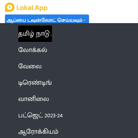
ஆப்பை டவுன்லோட் செய்யவும்
தமிழ் நாடு
லோக்கல்
வேலை
டிரெண்டிங்
வானிலை
பட்ஜெட் 2023-24
ஆரோக்கியம்