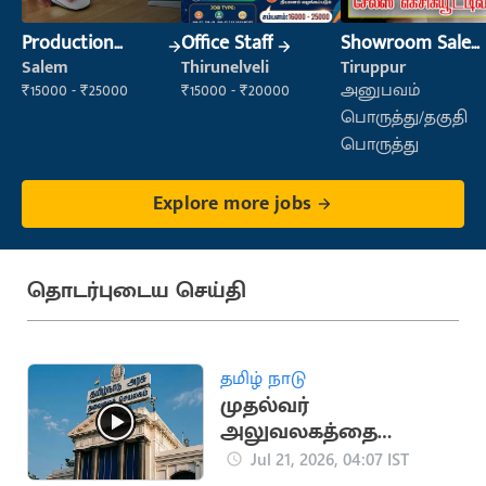
Production
Office Staff
Showroom Sales
Supervisor
Executive (Retail
Salem
Thirunelveli
Tiruppur
Sales)
₹15000 - ₹25000
₹15000 - ₹20000
அனுபவம்
பொருத்து/தகுதி
பொருத்து
Explore more jobs
தொடர்புடைய செய்தி
தமிழ் நாடு
முதல்வர்
அலுவலகத்தை
மாற்றும் CM விஜய்..?
Jul 21, 2026, 04:07 IST
பரபரப்பு செய்தி