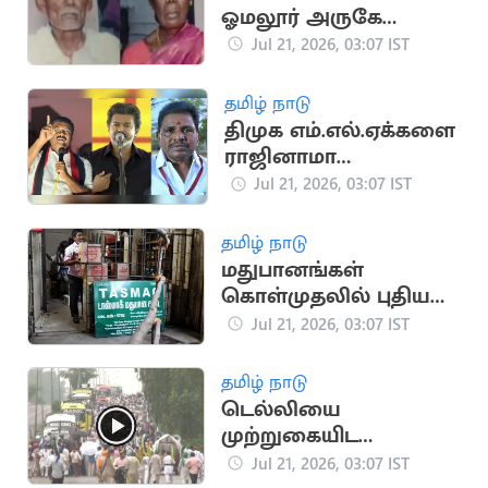
ஓமலூர் அருகே
வயதான தம்பதி
Jul 21, 2026, 03:07 IST
அடித்துக் கொலை
தமிழ் நாடு
திமுக எம்.எல்.ஏக்களை
ராஜினாமா
செய்யச்சொல்லி
Jul 21, 2026, 03:07 IST
மிரட்டல்..? பரபரப்பு
தமிழ் நாடு
மதுபானங்கள்
கொள்முதலில் புதிய
நடைமுறை -
Jul 21, 2026, 03:07 IST
‘டாஸ்மாக்' நிர்வாகம்
அதிரடி
தமிழ் நாடு
டெல்லியை
முற்றுகையிட
விவசாயிகள் ஆயத்தம்
Jul 21, 2026, 03:07 IST