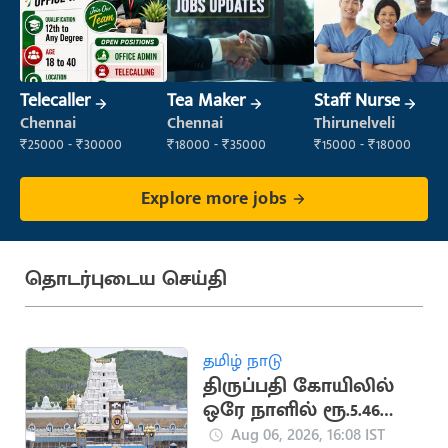
Telecaller
Tea Maker
Staff Nurse
Chennai
Chennai
Thirunelveli
₹25000 - ₹30000
₹18000 - ₹35000
₹15000 - ₹18000
Explore more jobs
தொடர்புடைய செய்தி
தமிழ் நாடு
திருப்பதி கோயிலில்
ஒரே நாளில் ரூ.5.46
கோடி காணிக்கை
Aug 06, 2026, 16:08 IST