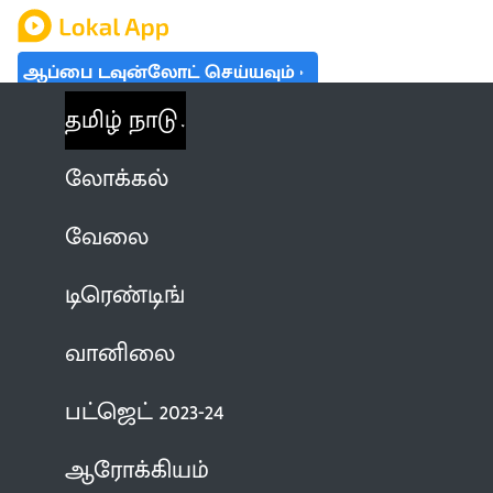
ஆப்பை டவுன்லோட் செய்யவும்
தமிழ் நாடு
லோக்கல்
வேலை
டிரெண்டிங்
வானிலை
பட்ஜெட் 2023-24
ஆரோக்கியம்