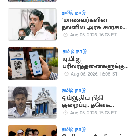
தமிழ் நாடு
"மாணவர்களின்
நலனில் அரசு சமரசம்
செய்யக் கூடாது"..
Aug 06, 2026, 16:08 IST
நயினார் நாகேந்திரன்
தமிழ் நாடு
யு.பி.ஐ.
பரிவர்த்தனைகளுக்கு
மீண்டும் கட்டணம்?
Aug 06, 2026, 16:08 IST
தமிழ் நாடு
ஓய்வூதிய நிதி
குறைப்பு.. தவெக
அரசுக்கு தலைமைச்
Aug 06, 2026, 15:08 IST
செயலகச் சங்கம்
கண்டனம்
தமிழ் நாடு