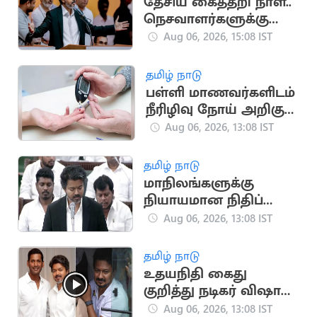
தேசிய கைத்தறி நாள்..
நெசவாளர்களுக்கு
முதலமைச்சர் விஜய்
Aug 06, 2026, 15:08 IST
வாழ்த்து
தமிழ் நாடு
பள்ளி மாணவர்களிடம்
நீரிழிவு நோய் அறிகுறி
அதிகரிப்பு: அதிர்ச்சி
Aug 06, 2026, 13:08 IST
தகவல்
தமிழ் நாடு
மாநிலங்களுக்கு
நியாயமான நிதிப்
பகிர்வு.. நாளை
Aug 06, 2026, 13:08 IST
சட்டப்பேரவையில்
தனித் தீர்மானம்
தமிழ் நாடு
உதயநிதி கைது
குறித்து நடிகர் விஷால்
கருத்து
Aug 06, 2026, 13:08 IST