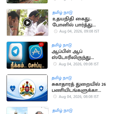
தமிழ் நாடு
உதயநிதி கைது..
போனில் பார்த்து
செந்தில் பாலாஜி
Aug 04, 2026, 09:08 IST
அப்செட்டான வீடியோ
தமிழ் நாடு
ஆப்பிள் ஆப்
ஸ்டோரிலிருந்து
டெலிகிராம் திடீர்
Aug 04, 2026, 09:08 IST
நீக்கம், மீண்டும் சேர்ப்பு
தமிழ் நாடு
சுகாதாரத் துறையில் 26
பணியிடங்களுக்கான
ஆள்சேர்ப்பு
Aug 04, 2026, 08:08 IST
தமிழ் நாடு