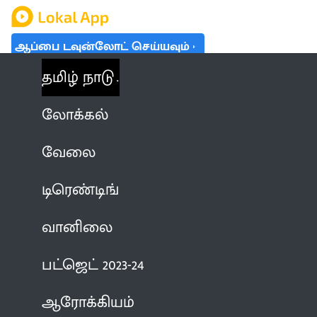
ஆப்பை டவுன்லோட் செய்யவும்
தமிழ் நாடு
லோக்கல்
வேலை
டிரெண்டிங்
வானிலை
பட்ஜெட் 2023-24
ஆரோக்கியம்