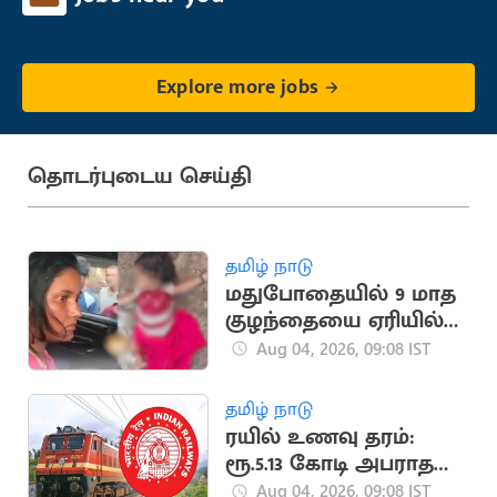
Explore more jobs
தொடர்புடைய செய்தி
தமிழ் நாடு
மதுபோதையில் 9 மாத
குழந்தையை ஏரியில்
மூழ்கடித்த கொன்ற
Aug 04, 2026, 09:08 IST
தாய்
தமிழ் நாடு
ரயில் உணவு தரம்:
ரூ.5.13 கோடி அபராதம்
விதித்த ரயில்வே
Aug 04, 2026, 09:08 IST