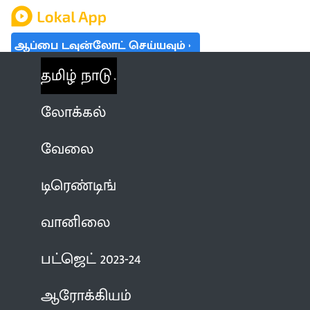
ஆப்பை டவுன்லோட் செய்யவும்
தமிழ் நாடு
லோக்கல்
வேலை
டிரெண்டிங்
வானிலை
பட்ஜெட் 2023-24
ஆரோக்கியம்