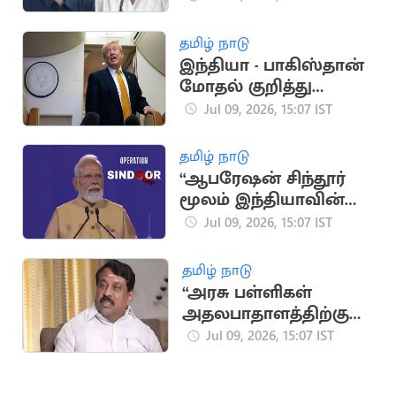
தமிழ் நாடு
இந்தியா - பாகிஸ்தான்
மோதல் குறித்து
அமெரிக்க அதிபர்
Jul 09, 2026, 15:07 IST
டிரம்ப் பேச்சு
தமிழ் நாடு
“ஆபரேஷன் சிந்தூர்
மூலம் இந்தியாவின்
கட்டமைப்பை உலகம்
Jul 09, 2026, 15:07 IST
அறிந்தது”.. பிரதமர்
மோடி
தமிழ் நாடு
“அரசு பள்ளிகள்
அதலபாதாளத்திற்கு
சென்று
Jul 09, 2026, 15:07 IST
கொண்டிருக்கிறதா?”..
நயினார் கேள்வி