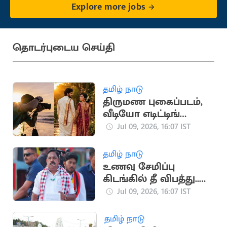
Explore more jobs
தொடர்புடைய செய்தி
தமிழ் நாடு
திருமண புகைப்படம்,
வீடியோ எடிட்டிங்
பயிற்சி: தமிழக அரசு
Jul 09, 2026, 16:07 IST
அறிவிப்பு
தமிழ் நாடு
உணவு சேமிப்பு
கிடங்கில் தீ விபத்து..
விசாரணை நடத்த
Jul 09, 2026, 16:07 IST
இபிஎஸ் வலியுறுத்தல்
தமிழ் நாடு