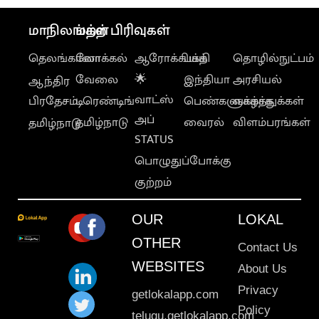
மாநிலங்கள்
மற்ற பிரிவுகள்
தெலங்கானா
லோக்கல்
ஆரோக்கியம்
பக்தி
தொழில்நுட்பம்
வேலை
🌟
இந்தியா
அரசியல்
ஆந்திர
வாட்ஸ்
பிரதேசம்
டிரெண்டிங்
பெண்களுக்காக
வாழ்த்துக்கள்
அப்
தமிழ்நாடு
வைரல்
விளம்பரங்கள்
தமிழ்நாடு
STATUS
பொழுதுப்போக்கு
குற்றம்
OUR
LOKAL
OTHER
Contact Us
WEBSITES
About Us
Privacy
getlokalapp.com
Policy
telugu.getlokalapp.com