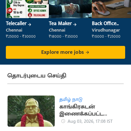
Telecaller
Tea Maker
Back Office
Executive
Chennai
Chennai
Virudhunagar
(Administration)
₹25000 - ₹30000
₹18000 - ₹35000
₹15000 - ₹25000
Explore more jobs
தொடர்புடைய செய்தி
தமிழ் நாடு
காங்கிரசுடன்
இணைக்கப்பட்ட
தமிழ்நாடு
Aug 03, 2026, 17:08 IST
உழைப்பாளர் கட்சியின்