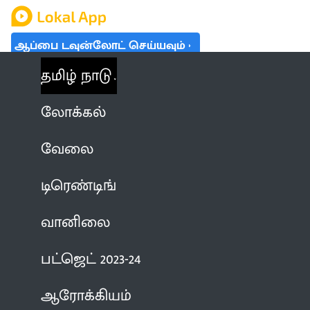
ஆப்பை டவுன்லோட் செய்யவும்
தமிழ் நாடு
லோக்கல்
வேலை
டிரெண்டிங்
வானிலை
பட்ஜெட் 2023-24
ஆரோக்கியம்