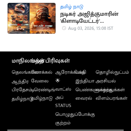
தமிழ் நாடு
நடிகர் அஜித்குமாரின்
'கிளாடியேட்டர்'
ஆவணப்படத்தின்
Aug 03, 2026, 15:08 IST
FIRST LOOK
வெளியானது
மாநிலங்கள்
மற்ற பிரிவுகள்
தெலங்கானா
லோக்கல்
ஆரோக்கியம்
பக்தி
தொழில்நுட்பம்
வேலை
🌟
இந்தியா
அரசியல்
ஆந்திர
வாட்ஸ்
பிரதேசம்
டிரெண்டிங்
பெண்களுக்காக
வாழ்த்துக்கள்
அப்
தமிழ்நாடு
வைரல்
விளம்பரங்கள்
தமிழ்நாடு
STATUS
பொழுதுப்போக்கு
குற்றம்