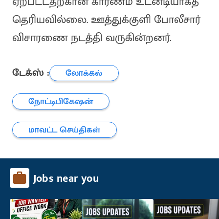
ஏற்பட்டதற்கான காரணம் உடனடியாகத்
தெரியவில்லை. ஊத்துக்குளி போலீசார்
விசாரணை நடத்தி வருகின்றனர்.
டேக்ஸ் :
லோக்கல்
நோட்டிபிகேஷன்
மாவட்ட செய்திகள்
Jobs near you