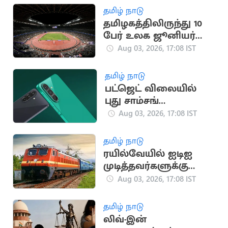
வரலாறு
தமிழ் நாடு
தமிழகத்திலிருந்து 10
பேர் உலக ஜூனியர்
தடகள அணிக்கு
Aug 03, 2026, 17:08 IST
தேர்வு
தமிழ் நாடு
பட்ஜெட் விலையில்
புது சாம்சங்
ஸ்மார்ட்போன்
Aug 03, 2026, 17:08 IST
அறிமுகம்!
தமிழ் நாடு
ரயில்வேயில் ஐடிஐ
முடித்தவர்களுக்கு
அப்ரண்டிஸ் பயிற்சி
Aug 03, 2026, 17:08 IST
தமிழ் நாடு
லிவ்-இன்