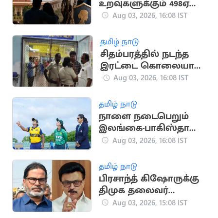
உறவுகளுக்கும் 498ஏ
பிரிவு பாதுகாப்பு:
Aug 03, 2026, 16:08 IST
உச்சநீதிமன்றம் தீர்ப்பு
தமிழ் நாடு
சிதம்பரத்தில் நடந்த
இரட்டை கொலையால்
பரபரப்பு
Aug 03, 2026, 16:08 IST
தமிழ் நாடு
நாளை நடைபெறும்
இலங்கை-பாகிஸ்தான்
மகளிர் கடைசி டி20
Aug 03, 2026, 16:08 IST
போட்டி
தமிழ் நாடு
பிரசாந்த் கிஷோருக்கு
திமுக தலைவர்
மு.க.ஸ்டாலின்
Aug 03, 2026, 15:08 IST
வாழ்த்து