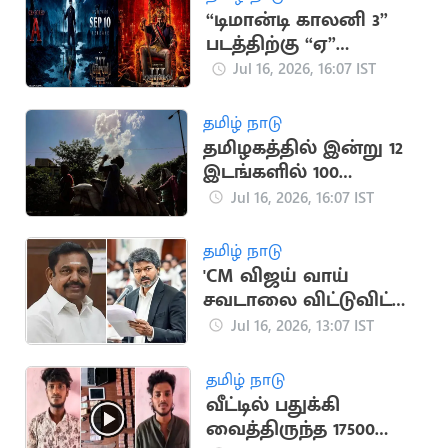
“டிமான்டி காலனி 3”
படத்திற்கு “ஏ”
சான்றிதழ் வழங்கிய
Jul 16, 2026, 16:07 IST
தணிக்கை வாரியம்
தமிழ் நாடு
தமிழகத்தில் இன்று 12
இடங்களில் 100
டிகிரியை தாண்டிய
Jul 16, 2026, 16:07 IST
வெப்பம்
தமிழ் நாடு
'CM விஜய் வாய்
சவடாலை விட்டுவிட்டு
குடிநீர் தேவையை
Jul 16, 2026, 13:07 IST
பூர்த்தி பண்ணுங்க'
தமிழ் நாடு
வீட்டில் பதுக்கி
வைத்திருந்த 17500