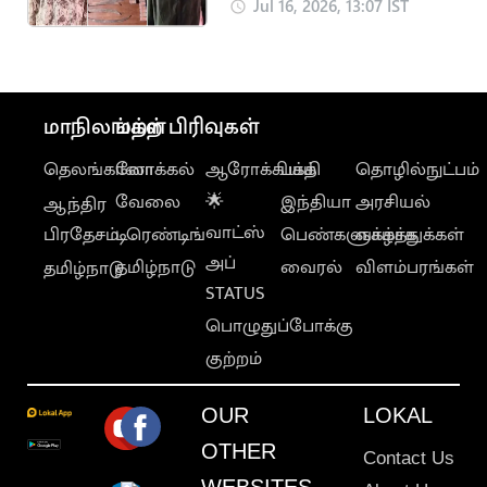
போதை மாத்திரைகள்
Jul 16, 2026, 13:07 IST
பறிமுதல்
மாநிலங்கள்
மற்ற பிரிவுகள்
தெலங்கானா
லோக்கல்
ஆரோக்கியம்
பக்தி
தொழில்நுட்பம்
வேலை
🌟
இந்தியா
அரசியல்
ஆந்திர
வாட்ஸ்
பிரதேசம்
டிரெண்டிங்
பெண்களுக்காக
வாழ்த்துக்கள்
அப்
தமிழ்நாடு
வைரல்
விளம்பரங்கள்
தமிழ்நாடு
STATUS
பொழுதுப்போக்கு
குற்றம்
OUR
LOKAL
OTHER
Contact Us