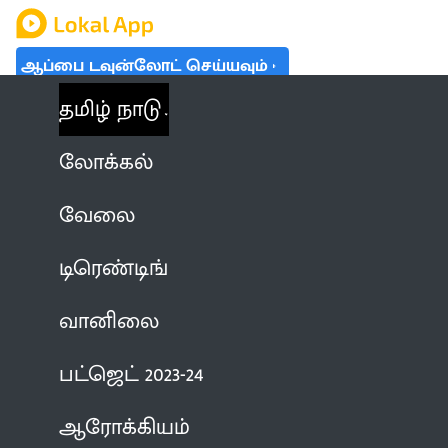
ஆப்பை டவுன்லோட் செய்யவும்
தமிழ் நாடு
லோக்கல்
வேலை
டிரெண்டிங்
வானிலை
பட்ஜெட் 2023-24
ஆரோக்கியம்