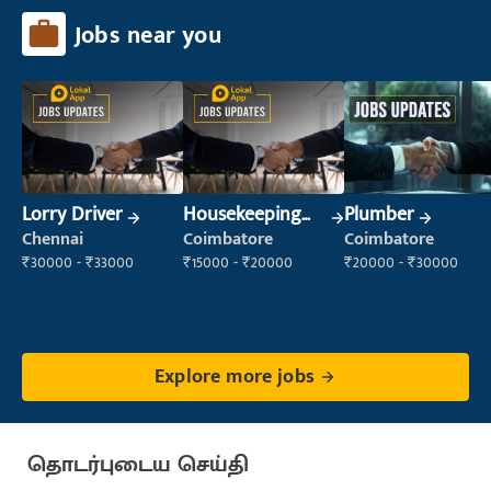
Jobs near you
Lorry Driver
Housekeeping
Plumber
Staff
Chennai
Coimbatore
Coimbatore
(Housekeeping)
₹30000 - ₹33000
₹15000 - ₹20000
₹20000 - ₹30000
Explore more jobs
தொடர்புடைய செய்தி