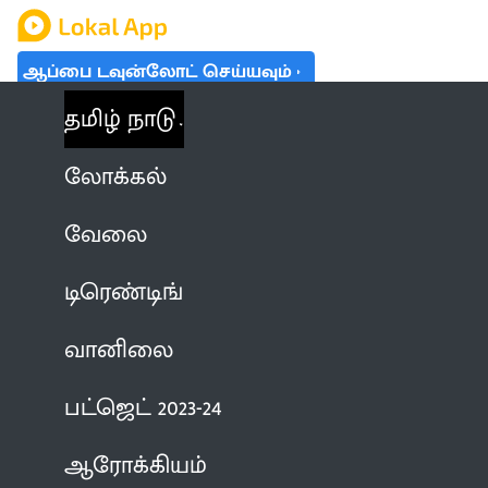
ஆப்பை டவுன்லோட் செய்யவும்
தமிழ் நாடு
லோக்கல்
வேலை
டிரெண்டிங்
வானிலை
பட்ஜெட் 2023-24
ஆரோக்கியம்