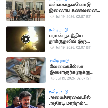
கள்ளகாதலனோடு
இணைய கணவனை
பாம்பை வைத்து
Jul 19, 2026, 02:07 IST
கொன்ற மனைவி
தமிழ் நாடு
ஈரான் நடத்திய
தாக்குதலில் இரு
அமெரிக்க வீரர்கள்
Jul 19, 2026, 02:07 IST
உயிரிழப்பு
தமிழ் நாடு
வேலையில்லா
இளைஞர்களுக்கு
ஜாக்பாட்!
Jul 19, 2026, 02:07 IST
உதவித்தொகை
ரூ.4,000 ஆக
தமிழ் நாடு
உயர்கிறது
அமைச்சரவையில்
அதிரடி மாற்றம்?