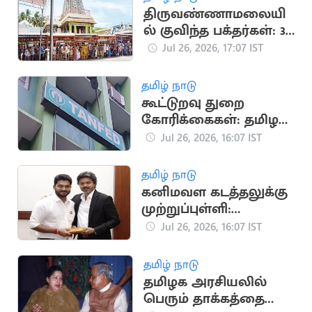
திருவண்ணாமலையி
ல் குவிந்த பக்தர்கள்: 3
மணி நேரம்
Jul 26, 2026, 17:07 IST
காத்திருந்து சாமி
தரிசனம்
தமிழ் நாடு
கூட்டுறவு துறை
கோரிக்கைகள்: தமிழக
அரசு வழிகாட்டு
Jul 26, 2026, 16:07 IST
நெறிமுறைகள்
வெளியீடு
தமிழ் நாடு
கனிமவள கடத்தலுக்கு
முற்றுப்புள்ளி:
முதல்வர் ஆலோசனை
Jul 26, 2026, 16:07 IST
தமிழ் நாடு
தமிழக அரசியலில்
பெரும் தாக்கத்தை