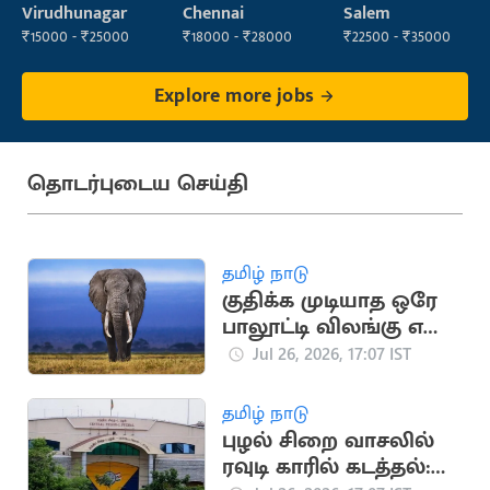
Executive
Operator
Operator
Virudhunagar
Chennai
Salem
(Administration)
₹15000 - ₹25000
₹18000 - ₹28000
₹22500 - ₹35000
Explore more jobs
தொடர்புடைய செய்தி
தமிழ் நாடு
குதிக்க முடியாத ஒரே
பாலூட்டி விலங்கு எது
தெரியுமா?
Jul 26, 2026, 17:07 IST
தமிழ் நாடு
புழல் சிறை வாசலில்
ரவுடி காரில் கடத்தல்: