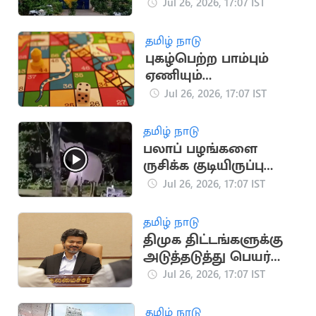
உறவினர்கள் 4 பேர்
Jul 26, 2026, 17:07 IST
கைது
தமிழ் நாடு
புகழ்பெற்ற பாம்பும்
ஏணியும்
விளையாட்டின்
Jul 26, 2026, 17:07 IST
தாயகம் எது தெரியுமா?
தமிழ் நாடு
பலாப் பழங்களை
ருசிக்க குடியிருப்பு
பகுதியில் மீண்டும்
Jul 26, 2026, 17:07 IST
ஊடுருவிய யானை
தமிழ் நாடு
திமுக திட்டங்களுக்கு
அடுத்தடுத்து பெயர்
மாற்றம்
Jul 26, 2026, 17:07 IST
தமிழ் நாடு