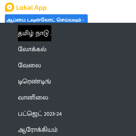
ஆப்பை டவுன்லோட் செய்யவும்
தமிழ் நாடு
லோக்கல்
வேலை
டிரெண்டிங்
வானிலை
பட்ஜெட் 2023-24
ஆரோக்கியம்