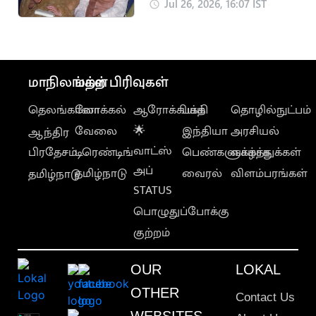
ஏற்படுத்திய
Jul 26, 2026, 16:07 IST
ஜெயலலிதா-பாஜக
கூட்டணி
மாநிலங்கள்
மற்ற பிரிவுகள்
தெலங்கானா
லோக்கல்
ஆரோக்கியம்
பக்தி
தொழில்நுட்பம்
வேலை
🌟
இந்தியா
அரசியல்
ஆந்திர
வாட்ஸ்
பிரதேசம்
டிரெண்டிங்
பெண்களுக்காக
வாழ்த்துக்கள்
அப்
தமிழ்நாடு
வைரல்
விளம்பரங்கள்
தமிழ்நாடு
STATUS
பொழுதுப்போக்கு
குற்றம்
OUR
LOKAL
OTHER
Contact Us