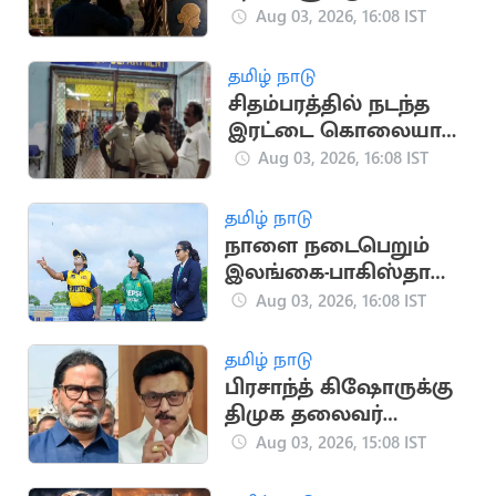
பிரிவு பாதுகாப்பு:
Aug 03, 2026, 16:08 IST
உச்சநீதிமன்றம் தீர்ப்பு
தமிழ் நாடு
சிதம்பரத்தில் நடந்த
இரட்டை கொலையால்
பரபரப்பு
Aug 03, 2026, 16:08 IST
தமிழ் நாடு
நாளை நடைபெறும்
இலங்கை-பாகிஸ்தான்
மகளிர் கடைசி டி20
Aug 03, 2026, 16:08 IST
போட்டி
தமிழ் நாடு
பிரசாந்த் கிஷோருக்கு
திமுக தலைவர்
மு.க.ஸ்டாலின்
Aug 03, 2026, 15:08 IST
வாழ்த்து