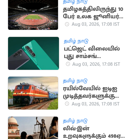
தமிழ் நாடு
தமிழகத்திலிருந்து 10
பேர் உலக ஜூனியர்
தடகள அணிக்கு
Aug 03, 2026, 17:08 IST
தேர்வு
தமிழ் நாடு
பட்ஜெட் விலையில்
புது சாம்சங்
ஸ்மார்ட்போன்
Aug 03, 2026, 17:08 IST
அறிமுகம்!
தமிழ் நாடு
ரயில்வேயில் ஐடிஐ
முடித்தவர்களுக்கு
அப்ரண்டிஸ் பயிற்சி
Aug 03, 2026, 17:08 IST
தமிழ் நாடு
லிவ்-இன்
உறவுகளுக்கும் 498ஏ