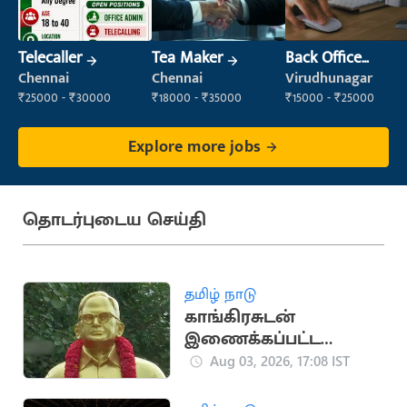
Telecaller
Tea Maker
Back Office
Executive
Chennai
Chennai
Virudhunagar
(Administration)
₹25000 - ₹30000
₹18000 - ₹35000
₹15000 - ₹25000
Explore more jobs
தொடர்புடைய செய்தி
தமிழ் நாடு
காங்கிரசுடன்
இணைக்கப்பட்ட
தமிழ்நாடு
Aug 03, 2026, 17:08 IST
உழைப்பாளர் கட்சியின்
வரலாறு