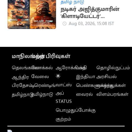
தமிழ் நாடு
நடிகர் அஜித்குமாரின்
'கிளாடியேட்டர்'
ஆவணப்படத்தின்
Aug 03, 2026, 15:08 IST
FIRST LOOK
வெளியானது
மாநிலங்கள்
மற்ற பிரிவுகள்
தெலங்கானா
லோக்கல்
ஆரோக்கியம்
பக்தி
தொழில்நுட்பம்
வேலை
🌟
இந்தியா
அரசியல்
ஆந்திர
வாட்ஸ்
பிரதேசம்
டிரெண்டிங்
பெண்களுக்காக
வாழ்த்துக்கள்
அப்
தமிழ்நாடு
வைரல்
விளம்பரங்கள்
தமிழ்நாடு
STATUS
பொழுதுப்போக்கு
குற்றம்