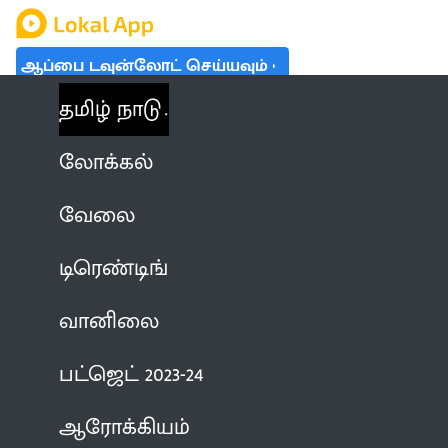
ஆப்பை டவுன்லோட் செய்யவும்
தமிழ் நாடு
லோக்கல்
வேலை
டிரெண்டிங்
வானிலை
பட்ஜெட் 2023-24
ஆரோக்கியம்