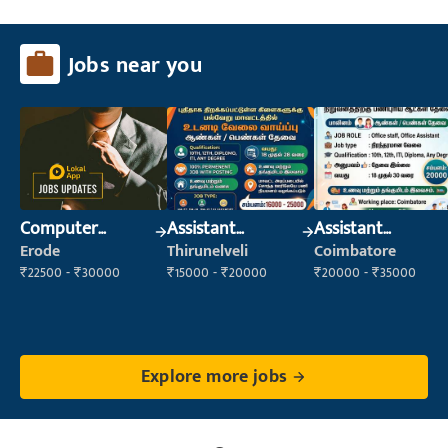
Jobs near you
Computer
Assistant
Assistant
Operator
Manager
Manager
Erode
Thirunelveli
Coimbatore
₹22500 - ₹30000
₹15000 - ₹20000
₹20000 - ₹35000
Explore more jobs