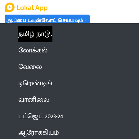
ஆப்பை டவுன்லோட் செய்யவும்
தமிழ் நாடு
லோக்கல்
வேலை
டிரெண்டிங்
வானிலை
பட்ஜெட் 2023-24
ஆரோக்கியம்