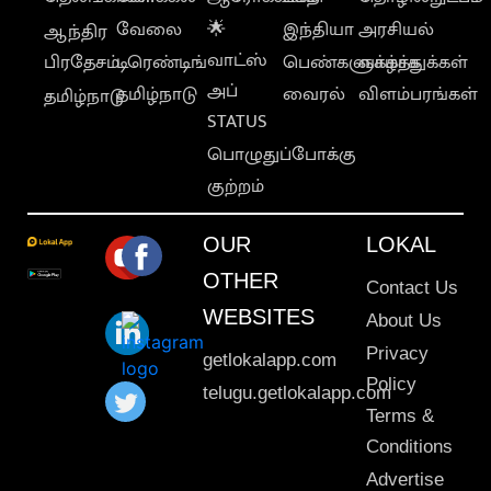
வேலை
🌟
இந்தியா
அரசியல்
ஆந்திர
வாட்ஸ்
பிரதேசம்
டிரெண்டிங்
பெண்களுக்காக
வாழ்த்துக்கள்
அப்
தமிழ்நாடு
வைரல்
விளம்பரங்கள்
தமிழ்நாடு
STATUS
பொழுதுப்போக்கு
குற்றம்
OUR
LOKAL
OTHER
Contact Us
WEBSITES
About Us
Privacy
getlokalapp.com
Policy
telugu.getlokalapp.com
Terms &
Conditions
Advertise