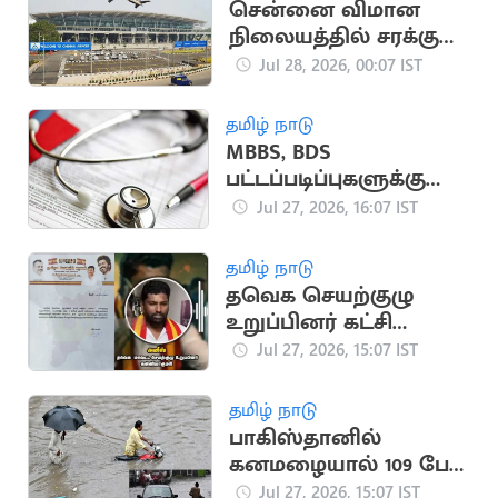
சென்னை விமான
நிலையத்தில் சரக்கு
போக்குவரத்து உச்சம்:
Jul 28, 2026, 00:07 IST
11.7% வளர்ச்சி
தமிழ் நாடு
MBBS, BDS
பட்டப்படிப்புகளுக்கு
விண்ணப்பிக்க கால
Jul 27, 2026, 16:07 IST
அவகாசம் நீட்டிப்பு
தமிழ் நாடு
தவெக செயற்குழு
உறுப்பினர் கட்சி
பொறுப்பில் இருந்து
Jul 27, 2026, 15:07 IST
நீக்கம்
தமிழ் நாடு
பாகிஸ்தானில்
கனமழையால் 109 பேர்
பலி,
Jul 27, 2026, 15:07 IST