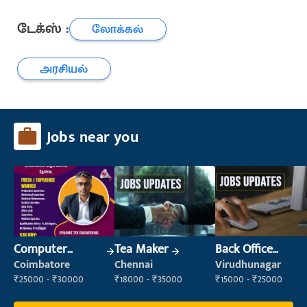
டேக்ஸ் :
லோக்கல்
அரசியல்
Jobs near you
Computer
Tea Maker
Back Office
Operator
Executive
Coimbatore
Chennai
Virudhunagar
(Administration)
₹25000 - ₹30000
₹18000 - ₹35000
₹15000 - ₹25000