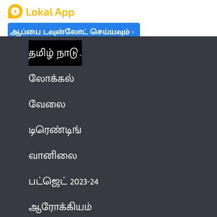
ஆப்பை டவுன்லோட் செய்யவும்
தமிழ் நாடு
லோக்கல்
வேலை
டிரெண்டிங்
வானிலை
பட்ஜெட் 2023-24
ஆரோக்கியம்