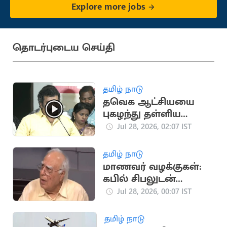
Explore more jobs
தொடர்புடைய செய்தி
தமிழ் நாடு
தவெக ஆட்சியயை
புகழந்து தள்ளிய
இயக்குநர் ரவி மரியா
Jul 28, 2026, 02:07 IST
தமிழ் நாடு
மாணவர் வழக்குகள்:
கபில் சிபலுடன்
சிஜேபி ஆலோசனை
Jul 28, 2026, 00:07 IST
தமிழ் நாடு