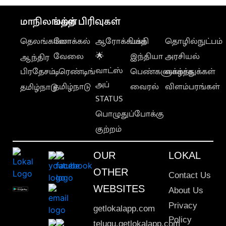
மாநிலங்கள்
மற்ற பிரிவுகள்
தெலங்கானா
லோக்கல்
ஆரோக்கியம்
பக்தி
தொழில்நுட்பம்
வேலை
🌟
இந்தியா
அரசியல்
ஆந்திர
வாட்ஸ்
பிரதேசம்
டிரெண்டிங்
பெண்களுக்காக
வாழ்த்துக்கள்
அப்
தமிழ்நாடு
வைரல்
விளம்பரங்கள்
தமிழ்நாடு
STATUS
பொழுதுப்போக்கு
குற்றம்
OUR
LOKAL
OTHER
Contact Us
WEBSITES
About Us
Privacy
getlokalapp.com
Policy
telugu.getlokalapp.com