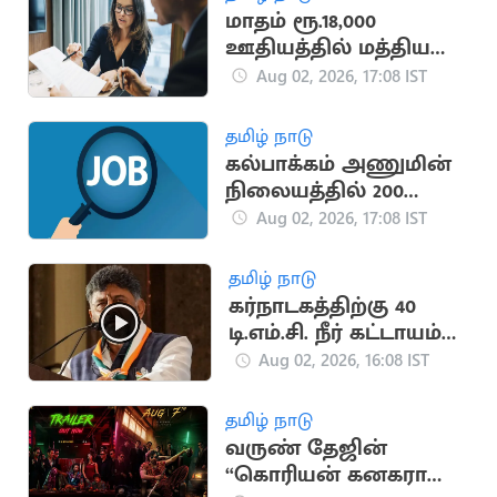
மாதம் ரூ.18,000
ஊதியத்தில் மத்திய
அரசின்கீழ் புதிய
Aug 02, 2026, 17:08 IST
வேலைவாய்ப்பு
அறிவிப்பு
தமிழ் நாடு
கல்பாக்கம் அணுமின்
நிலையத்தில் 200
அப்ரண்டீஸ்
Aug 02, 2026, 17:08 IST
பணியிடங்கள்
தமிழ் நாடு
கர்நாடகத்திற்கு 40
டி.எம்.சி. நீர் கட்டாயம்
தேவை..
Aug 02, 2026, 16:08 IST
டி.கே.சிவகுமார்
தமிழ் நாடு
வருண் தேஜின்
“கொரியன் கனகராஜு”