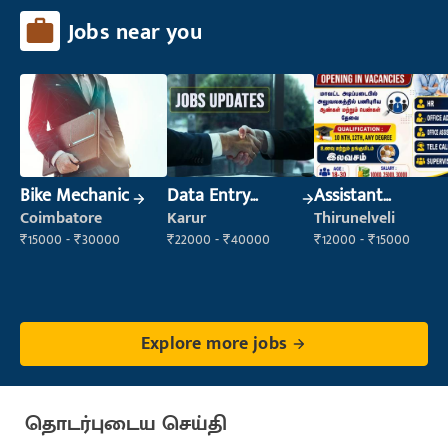
Jobs near you
Bike Mechanic
Data Entry
Assistant
Operator
Manager
Coimbatore
Karur
Thirunelveli
₹15000 - ₹30000
₹22000 - ₹40000
₹12000 - ₹15000
Explore more jobs
தொடர்புடைய செய்தி