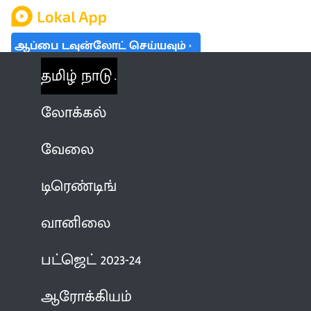
ஆப்பை டவுன்லோட் செய்யவும்
தமிழ் நாடு
லோக்கல்
வேலை
டிரெண்டிங்
வானிலை
பட்ஜெட் 2023-24
ஆரோக்கியம்