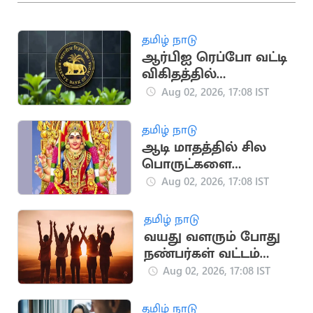
தமிழ் நாடு
ஆர்பிஐ ரெப்போ வட்டி
விகிதத்தில்
மாற்றமில்லை:
Aug 02, 2026, 17:08 IST
பொருளாதார
நிபுணர்கள் கணிப்பு
தமிழ் நாடு
ஆடி மாதத்தில் சில
பொருட்களை
வாங்கினால் பண
Aug 02, 2026, 17:08 IST
நஷ்டம் ஏற்படுமா?
தமிழ் நாடு
வயது வளரும் போது
நண்பர்கள் வட்டம்
சுருங்குவது ஏன்?
Aug 02, 2026, 17:08 IST
தமிழ் நாடு