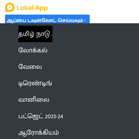
ஆப்பை டவுன்லோட் செய்யவும்
தமிழ் நாடு
லோக்கல்
வேலை
டிரெண்டிங்
வானிலை
பட்ஜெட் 2023-24
ஆரோக்கியம்