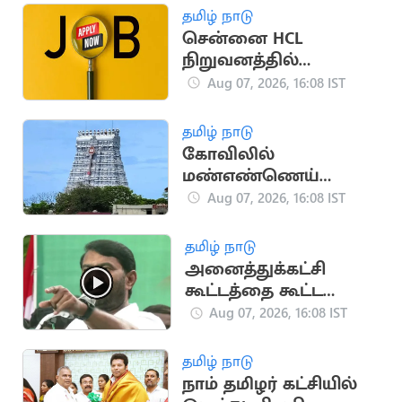
தகவல்
தமிழ் நாடு
சென்னை HCL
நிறுவனத்தில்
வேலைவாய்ப்பு:
Aug 07, 2026, 16:08 IST
ஆகஸ்ட் 8, 9-ல்
நேர்முகத் தேர்வு!
தமிழ் நாடு
கோவிலில்
மண்எண்ணெய்
ஊற்றி தீக்குளித்த
Aug 07, 2026, 16:08 IST
பக்தர்:
அதிர்ஷ்டவசமாக உயிர்
தமிழ் நாடு
பிழைத்தார்
அனைத்துக்கட்சி
கூட்டத்தை கூட்ட
வேண்டும்.. சீமான்
Aug 07, 2026, 16:08 IST
வலியுறுத்தல்
தமிழ் நாடு
நாம் தமிழர் கட்சியில்