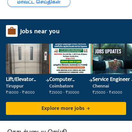
மாவட்ட செய்திகள்
Jobs near you
Lift/Elevator
Computer
Service Engineer
Technician
Operator
Tiruppur
Coimbatore
Chennai
₹18000 - ₹18000
₹25000 - ₹30000
₹25000 - ₹45000
Explore more jobs