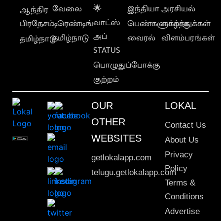
வேலை
🌟
இந்தியா
அரசியல்
ஆந்திர
வாட்ஸ்
பிரதேசம்
டிரெண்டிங்
பெண்களுக்காக
வாழ்த்துக்கள்
அப்
தமிழ்நாடு
வைரல்
விளம்பரங்கள்
தமிழ்நாடு
STATUS
பொழுதுப்போக்கு
குற்றம்
OUR
LOKAL
OTHER
Contact Us
WEBSITES
About Us
Privacy
getlokalapp.com
Policy
telugu.getlokalapp.com
Terms &
Conditions
Advertise