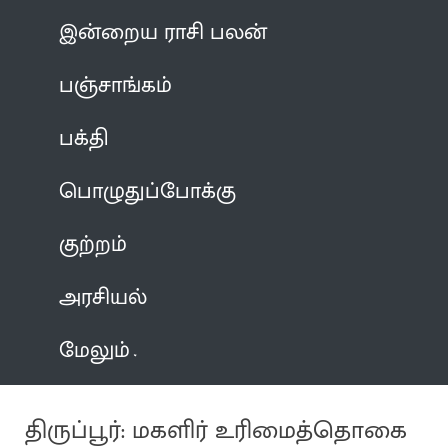
இன்றைய ராசி பலன்
பஞ்சாங்கம்
பக்தி
பொழுதுப்போக்கு
குற்றம்
அரசியல்
மேலும்
திருப்பூர்: மகளிர் உரிமைத்தொகை