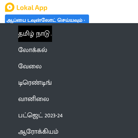
ஆப்பை டவுன்லோட் செய்யவும்
தமிழ் நாடு
லோக்கல்
வேலை
டிரெண்டிங்
வானிலை
பட்ஜெட் 2023-24
ஆரோக்கியம்