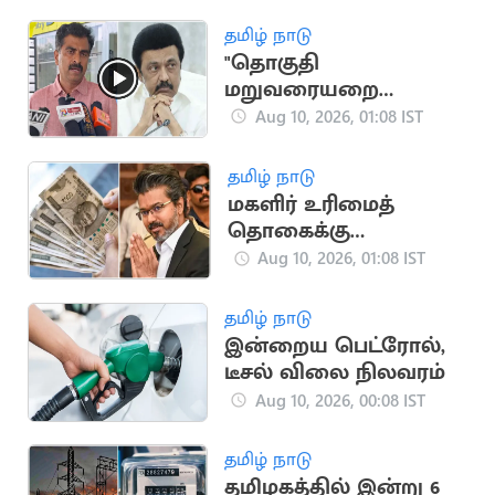
அறிவிப்பு
தமிழ் நாடு
"தொகுதி
மறுவரையறை
மசோதாவை திமுக
Aug 10, 2026, 01:08 IST
ஆதரிக்கக் கூடாது"..
துரை வைகோ
தமிழ் நாடு
மகளிர் உரிமைத்
தொகைக்கு
விண்ணப்பிக்கலாம்..
Aug 10, 2026, 01:08 IST
புதிய தகவல்
தமிழ் நாடு
இன்றைய பெட்ரோல்,
டீசல் விலை நிலவரம்
Aug 10, 2026, 00:08 IST
தமிழ் நாடு
தமிழகத்தில் இன்று 6