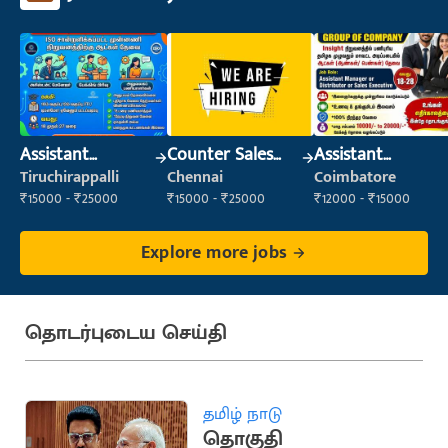
Assistant
Counter Sales
Assistant
Manager
Executive (Retail
Manager
Tiruchirappalli
Chennai
Coimbatore
Sales)
₹15000 - ₹25000
₹15000 - ₹25000
₹12000 - ₹15000
Explore more jobs
தொடர்புடைய செய்தி
தமிழ் நாடு
தொகுதி