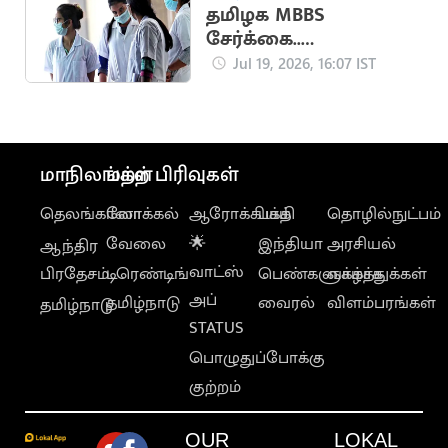
தமிழக MBBS
சேர்க்கை..
எதிர்பார்க்கப்படும் கட்-
Jul 19, 2026, 16:07 IST
ஆஃப் வெளியீடு
மாநிலங்கள்
மற்ற பிரிவுகள்
தெலங்கானா
லோக்கல்
ஆரோக்கியம்
பக்தி
தொழில்நுட்பம்
வேலை
🌟
இந்தியா
அரசியல்
ஆந்திர
வாட்ஸ்
பிரதேசம்
டிரெண்டிங்
பெண்களுக்காக
வாழ்த்துக்கள்
அப்
தமிழ்நாடு
வைரல்
விளம்பரங்கள்
தமிழ்நாடு
STATUS
பொழுதுப்போக்கு
குற்றம்
OUR
LOKAL