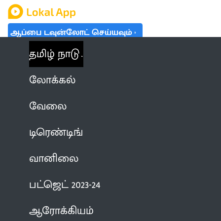
ஆப்பை டவுன்லோட் செய்யவும்
தமிழ் நாடு
லோக்கல்
வேலை
டிரெண்டிங்
வானிலை
பட்ஜெட் 2023-24
ஆரோக்கியம்