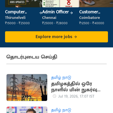
Computer
Admin Officer
Customer
Operator
Support Officer
Thirunelveli
Chennai
Coimbatore
₹15000 - ₹25000
₹25000 - ₹28000
₹12500 - ₹40000
Explore more jobs
தொடர்புடைய செய்தி
தமிழ் நாடு
தமிழகத்தில் ஒரே
நாளில் மின் நுகர்வு
475.45 மில்லியன்
Jul 19, 2026, 17:07 IST
யூனிட்டாகப் பதிவு
தமிழ் நாடு