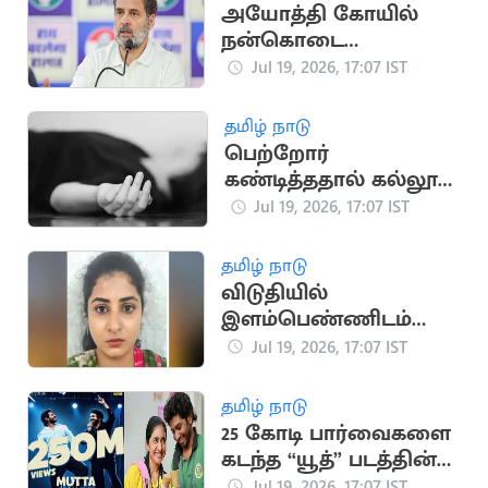
அயோத்தி கோயில்
நன்கொடை
விவகாரம்: பிரதமருக்கு
Jul 19, 2026, 17:07 IST
ராகுல் காந்தி கடிதம்
தமிழ் நாடு
பெற்றோர்
கண்டித்ததால் கல்லூரி
மாணவி தற்கொலை
Jul 19, 2026, 17:07 IST
தமிழ் நாடு
விடுதியில்
இளம்பெண்ணிடம்
நகை திருடிய
Jul 19, 2026, 17:07 IST
வழக்கில் பெண் கைது
தமிழ் நாடு
25 கோடி பார்வைகளை
கடந்த “யூத்” படத்தின்
“முட்ட கலக்கி” பாடல்
Jul 19, 2026, 17:07 IST