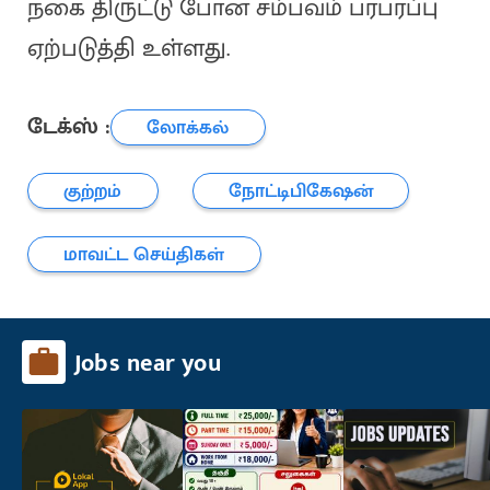
நகை திருட்டு போன சம்பவம் பரபரப்பு
ஏற்படுத்தி உள்ளது.
டேக்ஸ் :
லோக்கல்
குற்றம்
நோட்டிபிகேஷன்
மாவட்ட செய்திகள்
Jobs near you