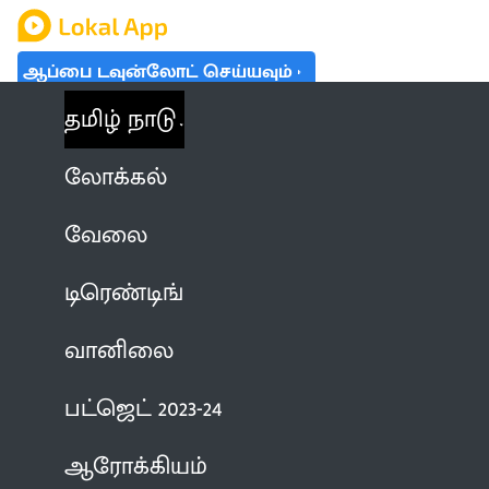
ஆப்பை டவுன்லோட் செய்யவும்
தமிழ் நாடு
லோக்கல்
வேலை
டிரெண்டிங்
வானிலை
பட்ஜெட் 2023-24
ஆரோக்கியம்