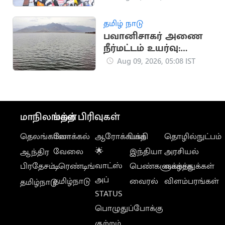
அமைச்சர் ரமேஷ்
தமிழ் நாடு
பவானிசாகர் அணை
நீர்மட்டம் உயர்வு:
விவசாயிகள் மகிழ்ச்சி
Aug 09, 2026, 05:08 IST
மாநிலங்கள்
மற்ற பிரிவுகள்
தெலங்கானா
லோக்கல்
ஆரோக்கியம்
பக்தி
தொழில்நுட்பம்
வேலை
🌟
இந்தியா
அரசியல்
ஆந்திர
வாட்ஸ்
பிரதேசம்
டிரெண்டிங்
பெண்களுக்காக
வாழ்த்துக்கள்
அப்
தமிழ்நாடு
வைரல்
விளம்பரங்கள்
தமிழ்நாடு
STATUS
பொழுதுப்போக்கு
குற்றம்