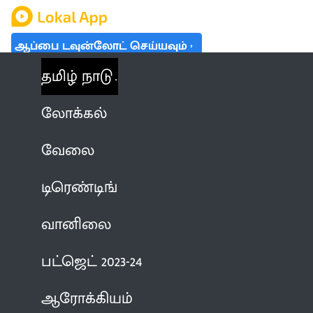
ஆப்பை டவுன்லோட் செய்யவும்
தமிழ் நாடு
லோக்கல்
வேலை
டிரெண்டிங்
வானிலை
பட்ஜெட் 2023-24
ஆரோக்கியம்