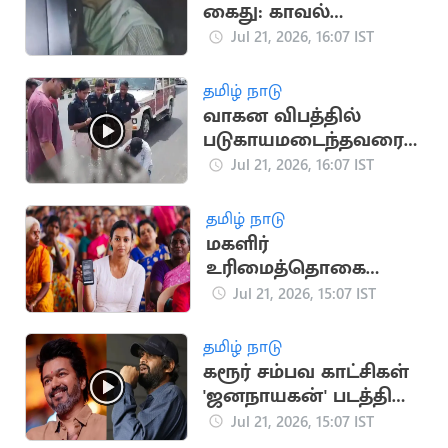
கைது: காவல்
நிலையம் வந்த
Jul 21, 2026, 16:07 IST
சோனியா காந்தி
தமிழ் நாடு
வாகன விபத்தில்
படுகாயமடைந்தவரை
மீட்டு
Jul 21, 2026, 16:07 IST
மருத்துவமனையில்
சேர்த்த தவெக MLA
தமிழ் நாடு
மகளிர்
உரிமைத்தொகை
உயர்கிறதா? புதிய
Jul 21, 2026, 15:07 IST
விண்ணப்பங்கள்
பெறத் திட்டம்
தமிழ் நாடு
கரூர் சம்பவ காட்சிகள்
'ஜனநாயகன்' படத்தில்
பயன்படுத்தப்பட்டதா?
Jul 21, 2026, 15:07 IST
எச்.வினோத் விளக்கம்