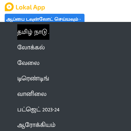
ஆப்பை டவுன்லோட் செய்யவும்
தமிழ் நாடு
லோக்கல்
வேலை
டிரெண்டிங்
வானிலை
பட்ஜெட் 2023-24
ஆரோக்கியம்