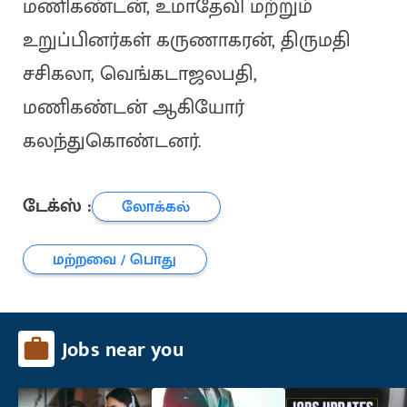
மணிகண்டன், உமாதேவி மற்றும்
உறுப்பினர்கள் கருணாகரன், திருமதி
சசிகலா, வெங்கடாஜலபதி,
மணிகண்டன் ஆகியோர்
கலந்துகொண்டனர்.
டேக்ஸ் :
லோக்கல்
மற்றவை / பொது
Jobs near you