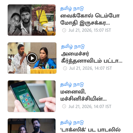
தமிழ் நாடு
வைக்கோல் டெம்போ
மோதி இருசக்கர
வாகனத்தில் சென்ற
Jul 21, 2026, 15:07 IST
தம்பதி பலி
தமிழ் நாடு
அமைச்சர்
கீர்த்தனாவிடம் பட்டாசு
உற்பத்தியாளர்
Jul 21, 2026, 14:07 IST
ஆதங்கம்
தமிழ் நாடு
மனைவி,
மச்சினிச்சியின்
புகைப்படங்களை
Jul 21, 2026, 14:07 IST
ஆபாசமாக பதிவிட்ட
கணவன்
தமிழ் நாடு
‘டாக்ஸிக்’ பட பாடலில்