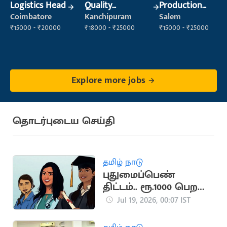
Logistics Head
Quality
Production
Inspector
Supervisor
Coimbatore
Kanchipuram
Salem
₹15000 - ₹20000
₹18000 - ₹25000
₹15000 - ₹25000
Explore more jobs
தொடர்புடைய செய்தி
தமிழ் நாடு
புதுமைப்பெண்
திட்டம்.. ரூ.1000 பெற
மாணவிகள்
Jul 19, 2026, 00:07 IST
விண்ணப்பிக்கலாம்