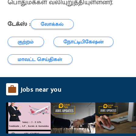
பொதுமக்கள் வலியுறுத்தியுள்ளனர்.
டேக்ஸ் :
லோக்கல்
குற்றம்
நோட்டிபிகேஷன்
மாவட்ட செய்திகள்
Jobs near you