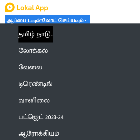
ஆப்பை டவுன்லோட் செய்யவும்
தமிழ் நாடு
லோக்கல்
வேலை
டிரெண்டிங்
வானிலை
பட்ஜெட் 2023-24
ஆரோக்கியம்