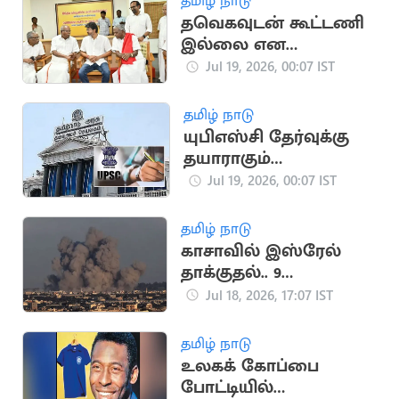
தமிழ் நாடு
தவெகவுடன் கூட்டணி
இல்லை என
அறிவித்த CPM
Jul 19, 2026, 00:07 IST
சண்முகம்
தமிழ் நாடு
யுபிஎஸ்சி தேர்வுக்கு
தயாராகும்
மாணவர்களுக்கு
Jul 19, 2026, 00:07 IST
ரூ.7500 ஊக்கத்தொகை
தமிழ் நாடு
காசாவில் இஸ்ரேல்
தாக்குதல்.. 9
பாலஸ்தீனர்கள்
Jul 18, 2026, 17:07 IST
உயிரிழப்பு
தமிழ் நாடு
உலகக் கோப்பை
போட்டியில்