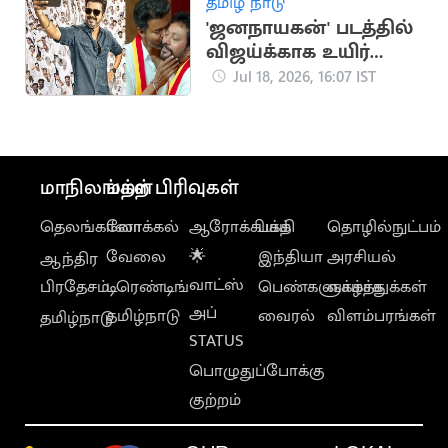
தமிழ் நாடு
'ஜனநாயகன்' படத்தில்
விஜய்க்காக உயிர்
கொடுக்கும் நண்பன்
Jul 18, 2026, 16:07 IST
நான்”.. அமைச்சர்
ஸ்ரீநாத்
மாநிலங்கள்
மற்ற பிரிவுகள்
தெலங்கானா
லோக்கல்
ஆரோக்கியம்
பக்தி
தொழில்நுட்பம்
வேலை
🌟
இந்தியா
அரசியல்
ஆந்திர
வாட்ஸ்
பிரதேசம்
டிரெண்டிங்
பெண்களுக்காக
வாழ்த்துக்கள்
அப்
தமிழ்நாடு
வைரல்
விளம்பரங்கள்
தமிழ்நாடு
STATUS
பொழுதுப்போக்கு
குற்றம்