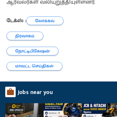
ஆர்வலர்கள் வலியுறுத்தியுள்ளனர்.
டேக்ஸ் :
லோக்கல்
நிர்வாகம்
நோட்டிபிகேஷன்
மாவட்ட செய்திகள்
Jobs near you