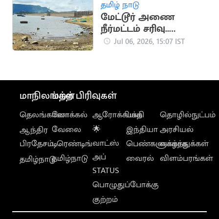
தமிழ் நாடு
மேட்டூர் அணை
நீர்மட்டம் சரிவு..
டெல்டா விவசாயிகள்
Jul 06, 2026, 15:07 IST
கவலை
மாநிலங்கள்
மற்ற பிரிவுகள்
தெலங்கானா
லோக்கல்
ஆரோக்கியம்
பக்தி
தொழில்நுட்பம்
வேலை
🌟
இந்தியா
அரசியல்
ஆந்திர
வாட்ஸ்
பிரதேசம்
டிரெண்டிங்
பெண்களுக்காக
வாழ்த்துக்கள்
அப்
தமிழ்நாடு
வைரல்
விளம்பரங்கள்
தமிழ்நாடு
STATUS
பொழுதுப்போக்கு
குற்றம்