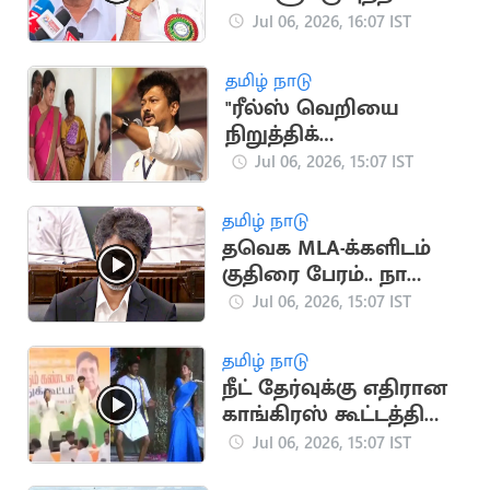
வரலையே”..
Jul 06, 2026, 16:07 IST
அதிமுகவை
விமர்சித்த புகழேந்தி
தமிழ் நாடு
"ரீல்ஸ் வெறியை
நிறுத்திக்
கொள்ளுங்கள்"..
Jul 06, 2026, 15:07 IST
அமைச்சர் செயலுக்கு
உதயநிதி கண்டனம்
தமிழ் நாடு
தவெக MLA-க்களிடம்
குதிரை பேரம்.. நாளை
விசாரணை
Jul 06, 2026, 15:07 IST
தமிழ் நாடு
நீட் தேர்வுக்கு எதிரான
காங்கிரஸ் கூட்டத்தில்
'அப்படி போடு'
Jul 06, 2026, 15:07 IST
பாடலுக்கு நடனம்