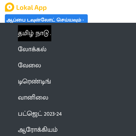
ஆப்பை டவுன்லோட் செய்யவும்
தமிழ் நாடு
லோக்கல்
வேலை
டிரெண்டிங்
வானிலை
பட்ஜெட் 2023-24
ஆரோக்கியம்