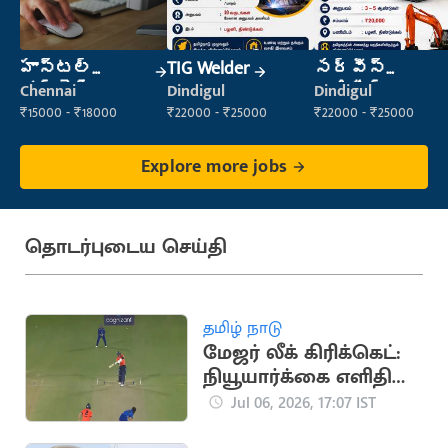
హాస్టల్
TIG Welder
సర్వీస్
వార్డెన్
ఇంజినీర్
Chennai
Dindigul
Dindigul
₹15000 - ₹18000
₹22000 - ₹25000
₹22000 - ₹25000
Explore more jobs
தொடர்புடைய செய்தி
தமிழ் நாடு
மேஜர் லீக் கிரிக்கெட்:
நியூயார்க்கை எளிதில்
வீழ்த்திய சான்
Jul 06, 2026, 17:07 IST
பிரான்சிஸ்கோ